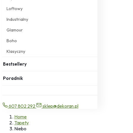
Loftowy
Industrialny
Glamour
Boho
Klasyczny
Bestsellery
Poradnik
607 802 292
sklep@dekoran.pl
Home
Tapety
Niebo