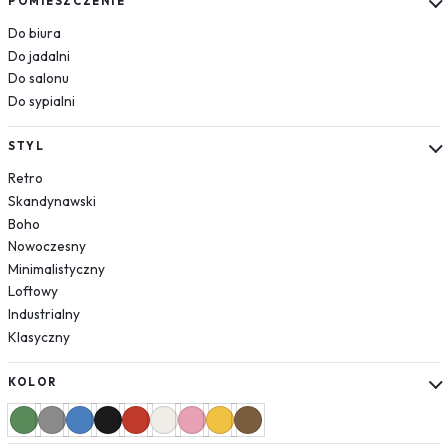
POMIESZCZENIE
Róże
Do biura
Do jadalni
Jedzenie
Do salonu
Pojazdy
Do sypialni
Samochody
Samoloty
STYL
Helikoptery
Retro
Natura
Skandynawski
Rośliny
Boho
Liście
Nowoczesny
Las
Minimalistyczny
Loftowy
Niebo
Industrialny
Tekstury
Klasyczny
Cegła
Beton
KOLOR
Geometryczne
Zwierzęta