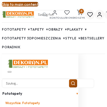
Skip to main content
0
KONTO
ULUBIONE
KOSZYK
▾
▾
▾
▾
FOTOTAPETY
TAPETY
OBRAZY
PLAKATY
▾
▾
FOTOTAPETY 3D
POMIESZCZENIA
STYLE
BESTSELLERY
PORADNIK
Fototapety
▾
Wszystkie: Fototapety