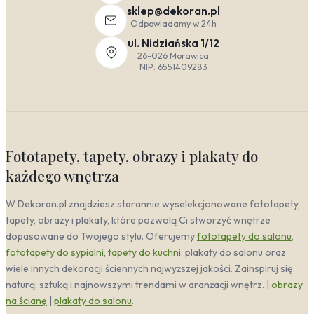
sklep@dekoran.pl
Odpowiadamy w 24h
ul. Nidziańska 1/12
26-026 Morawica
NIP: 6551409283
Fototapety, tapety, obrazy i plakaty do
każdego wnętrza
W Dekoran.pl znajdziesz starannie wyselekcjonowane fototapety,
tapety, obrazy i plakaty, które pozwolą Ci stworzyć wnętrze
dopasowane do Twojego stylu. Oferujemy
fototapety do salonu
,
fototapety do sypialni
,
tapety do kuchni
, plakaty do salonu oraz
wiele innych dekoracji ściennych najwyższej jakości. Zainspiruj się
naturą, sztuką i najnowszymi trendami w aranżacji wnętrz. |
obrazy
na ścianę
|
plakaty do salonu
.