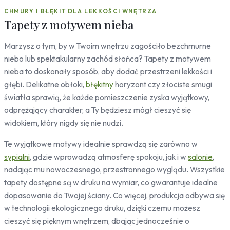
Leśne
CHMURY I BŁĘKIT DLA LEKKOŚCI WNĘTRZA
Motyle
Tapety z motywem nieba
Koty
Konie
Marzysz o tym, by w Twoim wnętrzu zagościło bezchmurne
Pandy
niebo lub spektakularny zachód słońca? Tapety z motywem
Ptaki
nieba to doskonały sposób, aby dodać przestrzeni lekkości i
głębi. Delikatne obłoki,
błękitny
horyzont czy złociste smugi
Ornamenty
światła sprawią, że każde pomieszczenie zyska wyjątkowy,
Mozaika
odprężający charakter, a Ty będziesz mógł cieszyć się
Desenie
widokiem, który nigdy się nie nudzi.
Kropki
Sport
Te wyjątkowe motywy idealnie sprawdzą się zarówno w
sypialni
, gdzie wprowadzą atmosferę spokoju, jak i w
salonie
,
Piłka nożna
nadając mu nowoczesnego, przestronnego wyglądu. Wszystkie
tapety dostępne są w druku na wymiar, co gwarantuje idealne
dopasowanie do Twojej ściany. Co więcej, produkcja odbywa się
w technologii ekologicznego druku, dzięki czemu możesz
cieszyć się pięknym wnętrzem, dbając jednocześnie o