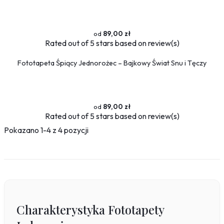
Sport
Piłka nożna
Formuła 1
89,00 zł
Koszykówka
Rated
out of 5 stars based on
review(s)
Taniec
Fototapeta Śpiący Jednorożec – Bajkowy Świat Snu i Tęczy
Siłownia
Tekstury
Kamień
89,00 zł
Marmur
Rated
out of 5 stars based on
review(s)
Pikowane
Pokazano 1-4 z 4 pozycji
Zwierzęta
Dzikie
Niedźwiedź
Koty
Konie
Psy
Charakterystyka Fototapety
Ptaki