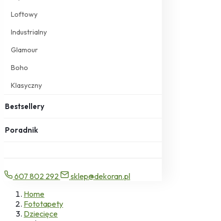
Loftowy
Industrialny
Glamour
Boho
Klasyczny
Bestsellery
Poradnik
607 802 292
sklep@dekoran.pl
Home
Fototapety
Dziecięce