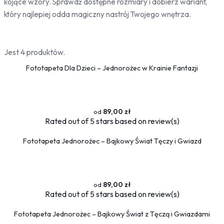
kojące wzory. Sprawdź dostępne rozmiary i dobierz wariant,
Bambus
który najlepiej odda magiczny nastrój Twojego wnętrza.
Drzewa
Niebo
Słońce
Jest 4 produktów.
Fototapeta Dla Dzieci – Jednorożec w Krainie Fantazji
Jedzenie
Owoce
Słodycze
Przyprawy
89,00 zł
Rated
out of 5 stars based on
review(s)
Pojazdy
Ciężarówki
Fototapeta Jednorożec – Bajkowy Świat Tęczy i Gwiazd
Motocykle
Samochody
Samoloty
89,00 zł
Traktory
Rated
out of 5 stars based on
review(s)
Tramwaje
Pociągi
Fototapeta Jednorożec – Bajkowy Świat z Tęczą i Gwiazdami