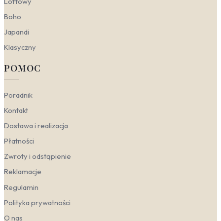
światem i dziecięcą fantazją, doskonale odnajduje się
Loftowy
w dojrzałych aranżacjach. Kluczem jest umiejętne
Boho
dopasowanie detali – faktur, kolorów i form – do
konkretnego stylu. Zamiast dosłowności, postaw na
Japandi
subtelne nawiązania do nieba, gwiazd i chmur, które
Klasyczny
wprowadzą magiczny nastrój, nie przytłaczając przy
tym wnętrza.
POMOC
Skandynawski
— stawia na jasne, naturalne tło i
prostotę, które doskonale równoważą fantazyjny
Poradnik
charakter wzoru. Wybierz tapetę z delikatnym,
minimalistycznym konturem jednorożca na tle
Kontakt
chmur w stonowanych odcieniach bieli i szarości.
Dostawa i realizacja
Świetnie sprawdzi się tapeta jednorożec
skandynawska, która wprowadza harmonię i
Płatności
spokój, a jednocześnie dodaje wnętrzu
marzycielskiego, bajkowego akcentu. Połącz ją z
Zwroty i odstąpienie
naturalnym drewnem, lnianymi tekstyliami i
Reklamacje
zielenią roślin.
Nowoczesny
— czerpie z geometrycznych form
Regulamin
i wyrazistych akcentów. Tutaj jednorożec może
Polityka prywatności
stać się graficznym, abstrakcyjnym motywem.
Postaw na fototapetę w odcieniach fioletu i różu,
O nas