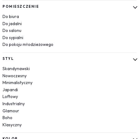
Kosmos
POMIESZCZENIE
Układ słoneczny
Do biura
Krajobrazy
Do jadalni
Do salonu
Góry
Do sypialni
Las
Do pokoju młodzieżowego
Plaża
Wodospad
STYL
Pustynia
Skandynawski
Jezioro
Nowoczesny
Morze
Minimalistyczny
Kwiaty
Japandi
Dmuchawce
Loftowy
Lawenda
Industrialny
Magnolie
Glamour
Boho
Maki
Klasyczny
Storczyki
Piwonie
KOLOR