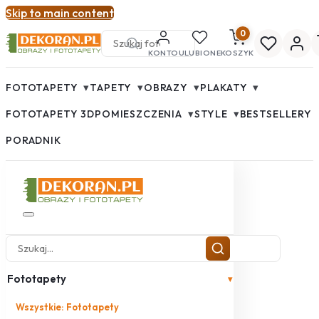
Skip to main content
0
KONTO
ULUBIONE
KOSZYK
▾
▾
▾
▾
FOTOTAPETY
TAPETY
OBRAZY
PLAKATY
▾
▾
FOTOTAPETY 3D
POMIESZCZENIA
STYLE
BESTSELLERY
PORADNIK
Fototapety
▾
Wszystkie: Fototapety