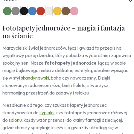
Słoneczniki
Mapy
Miasta
Fototapety jednorożce – magia i fantazja
Londyn
Nowy Jork
na ścianie
Paryż
Marzycielski świat jednorożców, tęcz i gwiazd to przepis na
Rzym
Warszawa
wyjątkowy pokój dziecka, który pobudza wyobraźnię i zapewnia
Kraków
spokojny sen. Nasze
fototapety jednorożce
łączą w sobie
Gdańsk
magię bajkowego nieba z delikatną estetyką, idealnie wpisując
Moskwa
się w styl
skandynawski
, boho czy nowoczesny. Dzięki
Tokio
stonowanym odcieniom różu, bieli i fioletu, stworzysz
Berlin
harmonijną przestrzeń do zabawy i relaksu.
Dubaj
Wrocław
Niezależnie od tego, czy szukasz tapety jednorożec
skandynawska do
sypialni
, czy fototapety jednorożec różowej
Natura
do
salonu
, każdy wzór przenosi do krainy fantazji dziecięcej,
Liście
gdzie chmury spotykają księżyc, a gwiazdy układają się w
Rośliny