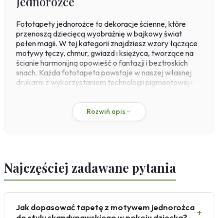
Jednorożce
Flamingi
Fototapety jednorożce to dekoracje ścienne, które
Przestrzenne
przenoszą dziecięcą wyobraźnię w bajkowy świat
Okna
pełen magii. W tej kategorii znajdziesz wzory łączące
Schody
motywy tęczy, chmur, gwiazd i księżyca, tworzące na
ścianie harmonijną opowieść o fantazji i beztroskich
Religijne
snach. Każda fototapeta powstaje w naszej własnej
Kawa
drukarni z wykorzystaniem technologii pigmentowej i
Ludzie
lateksowej, co gwarantuje wysoką odporność na
ścieranie oraz głębię kolorów. Materiał flizelinowy o
Kobieta
gramaturze 200 g/m² charakteryzuje się stabilnością
Rozwiń opis
Erotyczne
wymiarową i przepuszczalnością powietrza, a montaż
typu paste-the-wall ułatwia precyzyjne nakładanie na
Muzyka
ścianę.
Militaria
Fototapety okrągłe
Dzięki możliwości personalizacji rozmiaru i kolorystyki
Najczęściej zadawane pytania
na wymiar, fototapety jednorożce doskonale sprawdzą
się w pokoju dziecka, sypialni czy salonie urządzonym w
stylu skandynawskim, boho lub nowoczesnym. Różowe,
fioletowe i białe tony z delikatnymi zielonymi akcentami
Jak dopasować tapetę z motywem jednorożca
podkreślają marzycielski i relaksujący nastrój, a motyw
+
jednorożca z tęczą dodaje wnętrzu słodkiego,
do stylu skandynawskiego w pokoju dziecka?