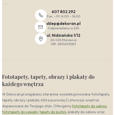
607 802 292
Pon. – Pt. 8:00 – 16:00
sklep@dekoran.pl
Odpowiadamy w 24h
ul. Nidziańska 1/12
26-026 Morawica
NIP: 6551409283
Fototapety, tapety, obrazy i plakaty do
każdego wnętrza
W Dekoran.pl znajdziesz starannie wyselekcjonowane fototapety,
tapety, obrazy i plakaty, które pozwolą Ci stworzyć wnętrze
dopasowane do Twojego stylu. Oferujemy
fototapety do salonu
,
fototapety do sypialni
,
tapety do kuchni
, plakaty do salonu oraz