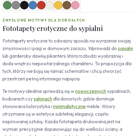
Mapy
Miasta
ZMYSŁOWE MOTYWY DLA DOROSŁYCH
Londyn
Fototapety erotyczne do sypialni
Nowy Jork
Paryż
Fototapety erotyczne to odważny sposób na wyrażenie swojej
Rzym
zmysłowości i pasji w domowym zaciszu. Wprowadź do
sypialni
Warszawa
lub garderoby dawkę pikanterii, która rozbudzi wyobraźnię i
Kraków
doda wnętrzu niepowtarzalnego charakteru. To propozycja dla
Gdańsk
tych, którzy nie boją się łamać schematów i chcą stworzyć
Moskwa
Tokio
przestrzeń pełną intymnego napięcia.
Berlin
Te motywy idealnie sprawdzą się w
nowoczesnych
sypialniach,
Dubaj
buduarach czy
salonach
dla dorosłych, gdzie dominuje
Wrocław
stonowana kolorystyka i
minimalistyczne
meble. Wzory
Natura
utrzymane są w estetyce subtelnej elegancji, często
Liście
inspirowanej sztuką. Każda fototapeta drukowana jest na
Rośliny
wymiar, precyzyjnie dopasowując się do wielkości ściany, a
Bambus