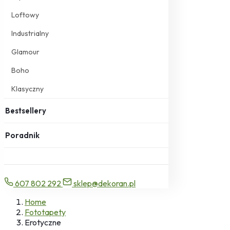
Loftowy
Industrialny
Glamour
Boho
Klasyczny
Bestsellery
Poradnik
607 802 292
sklep@dekoran.pl
Home
Fototapety
Erotyczne