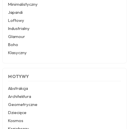
Minimalistyczny
Przestrzenne
Japandi
Okna
Loftowy
Schody
Industrialny
Religijne
Glamour
Kawa
Boho
Ludzie
Klasyczny
Kobieta
Erotyczne
Muzyka
MOTYWY
Militaria
Fototapety okrągłe
Abstrakcja
Architektura
Geometryczne
Dziecięce
Kosmos
Krajobrazy