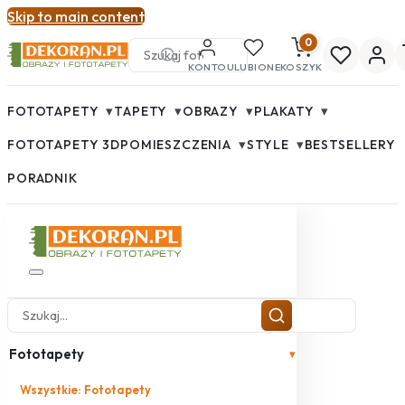
Skip to main content
0
KONTO
ULUBIONE
KOSZYK
▾
▾
▾
▾
FOTOTAPETY
TAPETY
OBRAZY
PLAKATY
▾
▾
FOTOTAPETY 3D
POMIESZCZENIA
STYLE
BESTSELLERY
PORADNIK
Fototapety
▾
Wszystkie: Fototapety