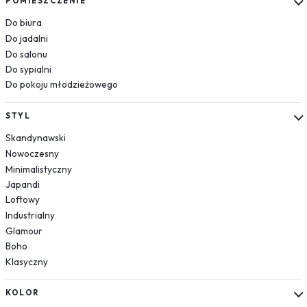
POMIESZCZENIE
Układ słoneczny
Do biura
Krajobrazy
Do jadalni
Do salonu
Góry
Do sypialni
Las
Do pokoju młodzieżowego
Plaża
Wodospad
STYL
Pustynia
Skandynawski
Jezioro
Nowoczesny
Morze
Minimalistyczny
Kwiaty
Japandi
Dmuchawce
Loftowy
Lawenda
Industrialny
Magnolie
Glamour
Boho
Maki
Klasyczny
Storczyki
Piwonie
KOLOR
Słoneczniki