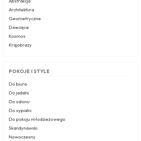
Abstrakcja
Piłka nożna
Architektura
Formuła 1
Geometryczne
Koszykówka
Taniec
Dziecięce
Siłownia
Kosmos
Krajobrazy
Tekstury
Kamień
Marmur
POKOJE I STYLE
Pikowane
Zwierzęta
Do biura
Dzikie
Do jadalni
Niedźwiedź
Do salonu
Koty
Do sypialni
Konie
Psy
Do pokoju młodzieżowego
Ptaki
Skandynawski
Flamingi
Nowoczesny