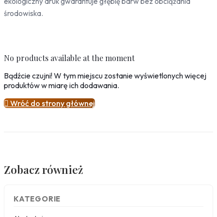
ekologiczny druk gwarantuje głębię barw bez obciążania
Drzewa
środowiska.
Niebo
Słońce
Jedzenie
No products available at the moment
Owoce
Bądźcie czujni! W tym miejscu zostanie wyświetlonych więcej
Słodycze
produktów w miarę ich dodawania.
Przyprawy

Wróć do strony głównej
Pojazdy
Ciężarówki
Motocykle
Samochody
Samoloty
Zobacz również
Traktory
Tramwaje
Pociągi
KATEGORIE
Sport