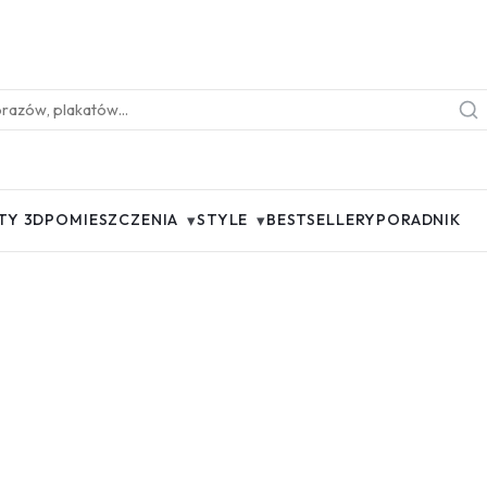
▾
▾
TY 3D
POMIESZCZENIA
STYLE
BESTSELLERY
PORADNIK