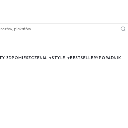
▾
▾
TY 3D
POMIESZCZENIA
STYLE
BESTSELLERY
PORADNIK