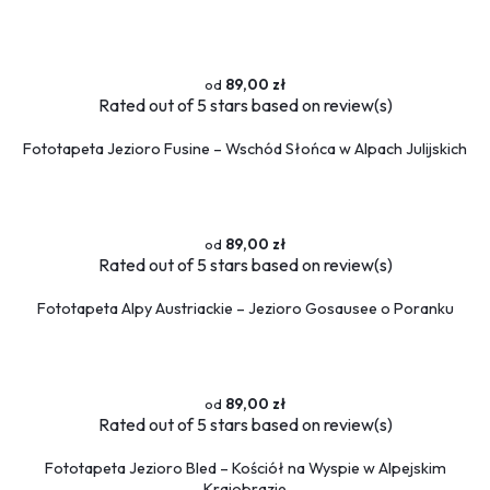
Flamingi
Przestrzenne
89,00 zł
Okna
Rated
out of 5 stars based on
review(s)
Schody
Fototapeta Jezioro Fusine – Wschód Słońca w Alpach Julijskich
Religijne
Kawa
Ludzie
Kobieta
89,00 zł
Rated
out of 5 stars based on
review(s)
Erotyczne
Muzyka
Fototapeta Alpy Austriackie – Jezioro Gosausee o Poranku
Militaria
Fototapety okrągłe
89,00 zł
Rated
out of 5 stars based on
review(s)
Fototapeta Jezioro Bled – Kościół na Wyspie w Alpejskim
Krajobrazie