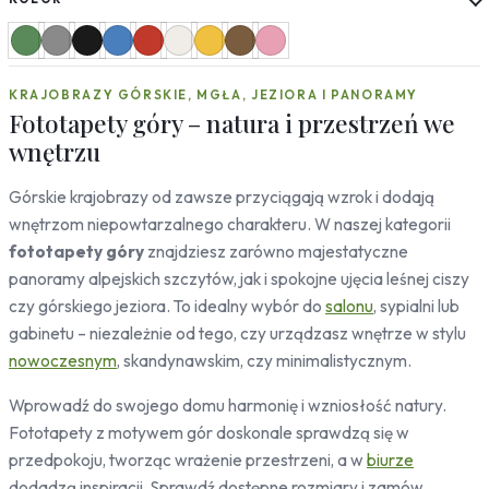
Słoneczniki
Mapy
Miasta
KRAJOBRAZY GÓRSKIE, MGŁA, JEZIORA I PANORAMY
Londyn
Fototapety góry – natura i przestrzeń we
Nowy Jork
wnętrzu
Paryż
Rzym
Górskie krajobrazy od zawsze przyciągają wzrok i dodają
Warszawa
wnętrzom niepowtarzalnego charakteru. W naszej kategorii
Kraków
fototapety góry
znajdziesz zarówno majestatyczne
Gdańsk
Moskwa
panoramy alpejskich szczytów, jak i spokojne ujęcia leśnej ciszy
Tokio
czy górskiego jeziora. To idealny wybór do
salonu
, sypialni lub
Berlin
gabinetu – niezależnie od tego, czy urządzasz wnętrze w stylu
Dubaj
nowoczesnym
, skandynawskim, czy minimalistycznym.
Wrocław
Wprowadź do swojego domu harmonię i wzniosłość natury.
Natura
Fototapety z motywem gór doskonale sprawdzą się w
Liście
przedpokoju, tworząc wrażenie przestrzeni, a w
biurze
Rośliny
dodadzą inspiracji. Sprawdź dostępne rozmiary i zamów