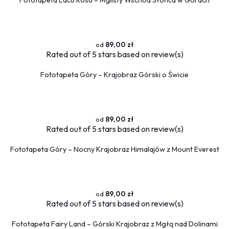
Fototapeta Lacu Rosu – Mglisty Wschód Słońca w Górach
Sport
Piłka nożna
Formuła 1
Koszykówka
89,00 zł
Taniec
Rated
out of 5 stars based on
review(s)
Siłownia
Fototapeta Góry – Krajobraz Górski o Świcie
Tekstury
Kamień
Marmur
89,00 zł
Rated
out of 5 stars based on
review(s)
Pikowane
Zwierzęta
Fototapeta Góry – Nocny Krajobraz Himalajów z Mount Everest
Dzikie
Niedźwiedź
Koty
Konie
89,00 zł
Rated
out of 5 stars based on
review(s)
Psy
Ptaki
Fototapeta Fairy Land – Górski Krajobraz z Mgłą nad Dolinami