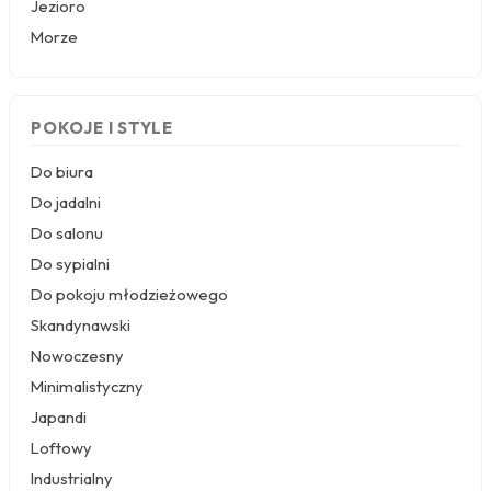
kompozycję. To częsty wybór do sypialni i
Jezioro
przedpokojów, gdzie liczy się
harmonia
i
Morze
naturalny akcent.
Alpejski krajobraz z domkami
— sielskie widoki
z charakterystycznymi chatkami na tle łąk i
stromych szczytów. Wzór ten przywołuje
POKOJE I STYLE
wspomnienia z wędrówek i trekkingu, idealnie
pasując do stylu skandynawskiego oraz
Do biura
klasycznego. Wprowadza do wnętrza wzniosłość
i poczucie przestrzeni.
Do jadalni
Leśna cisza i szlaki
— motyw skoncentrowany
Do salonu
na detalach przyrody: pniach, mchu i promieniach
Do sypialni
światła przebijających się przez korony drzew. To
ukłon w stronę
fototapety przyroda
i
fototapety
Do pokoju młodzieżowego
leśna cisza
. Sprawdzi się w minimalistycznych
Skandynawski
aranżacjach, podkreślając wyciszający charakter
wnętrza.
Nowoczesny
Nowoczesne góry w odcieniach szarości
—
Minimalistyczny
geometryczne, uproszczone formy skalnych grani
Japandi
w stonowanej palecie. Idealne dla fanów
fototapety góry minimalistyczne
i industrialnych
Loftowy
akcentów. Dodają wnętrzu elegancji, a
Industrialny
jednocześnie zachowują naturalny, surowy