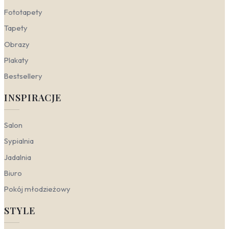
Gabinet
— miejsce wymagające skupienia i
Fototapety
jasności myślenia. Motywy alpejskich szczytów
czy leśnej ciszy wprowadzają harmonię i
Tapety
porządek, co sprzyja efektywnej pracy.
Obrazy
Fototapety z górską panoramą w stonowanych,
ziemistych barwach pomagają zachować
Plakaty
koncentrację, nie odciągając uwagi od
Bestsellery
obowiązków.
Sypialnia
— królestwo wyciszenia i regeneracji.
INSPIRACJE
Fototapety mgła lub fototapety jezioro górskie w
pastelowych, błękitnych tonacjach działają jak
wizualna kołysanka, uspokajając zmysły przed
Salon
snem. Delikatne przejścia tonalne i rozmyte
kontury tworzą atmosferę spokoju natury, która
Sypialnia
ułatwia oderwanie się od codziennego zgiełku.
Jadalnia
Przedpokój
— wizytówka domu, która od razu
buduje nastrój. Fototapety góry nowoczesne w
Biuro
wersji minimalistycznej, z geometrycznymi
Pokój młodzieżowy
uproszczeniami, nadają wnętrzu charakteru i
świeżości. Ciemniejsze akcenty, jak grafit czy
STYLE
głęboka zieleń, maskują ewentualne
zabrudzenia, a jednocześnie sprawiają, że nawet