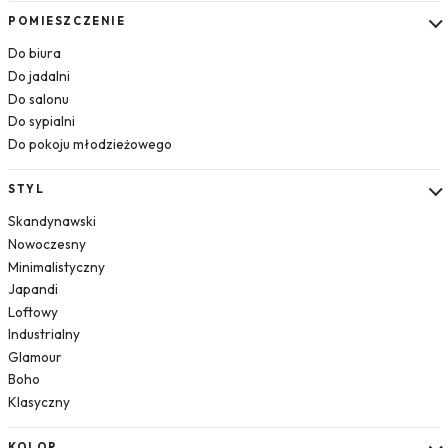
Kosmos
POMIESZCZENIE
Układ słoneczny
Do biura
Krajobrazy
Do jadalni
Do salonu
Góry
Do sypialni
Las
Do pokoju młodzieżowego
Plaża
Wodospad
STYL
Pustynia
Skandynawski
Jezioro
Nowoczesny
Morze
Minimalistyczny
Kwiaty
Japandi
Dmuchawce
Loftowy
Lawenda
Industrialny
Magnolie
Glamour
Boho
Maki
Klasyczny
Storczyki
Piwonie
KOLOR