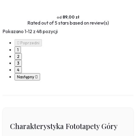
89,00 zł
Rated
out of 5 stars based on
review(s)
Pokazano 1-12 z 48 pozycji

Poprzedni
1
2
3
4
Następny

Charakterystyka Fototapety Góry