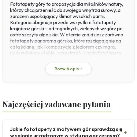
Fototapety góry to propozycja dla miłośników natury,
którzy chcą przenieść do swojego wnętrza surowy, a
zarazem uspokajający klimat wysokich partii.
Kategoria obejmuje przede wszystkim fototapety
krajobraz górski – od łagodnych, zielonych wzgórz po
ostre szczyty alpejskie. W ofercie znajdziesz zarówno
fototapety panorama górska, które rozciągają się na
całą ścianę, jak i kompozycje z jeziorem czy mgłą,
podkreślające głębię i przestrzeń. Każda fototapeta
drukowana jest w naszej własnej drukarni na flizelinie o
gramaturze 200 g/m², co gwarantuje stabilność
Rozwiń opis
wymiarów i prosty montaż metodą paste-the-wall –
klej nakładasz bezpośrednio na ścianę, a materiał nie
kurczy się i nie odkształca. Dodatkowo, powierzchnia
jest odporna na ścieranie oraz wilgoć, dzięki czemu
dekoracja zachowa wyraziste kolory przez lata.
Najczęściej zadawane pytania
Fototapety góry do salonu sprawdzą się jako
wyciszające tło dla strefy wypoczynku, ale równie
dobrze odnajdą się w gabinecie, sypialni czy
przedpokoju. W zależności od wybranego motywu – od
Jakie fototapety z motywem gór sprawdzą się
surowych, ciemnych granitów po jasne, błękitne niebo –
+
w salonie urządzonym w stylu nowoczesnym?