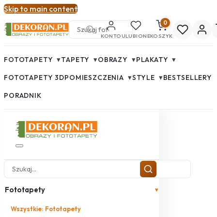
Skip to main content
0
KONTO
ULUBIONE
KOSZYK
▾
▾
▾
▾
FOTOTAPETY
TAPETY
OBRAZY
PLAKATY
▾
▾
FOTOTAPETY 3D
POMIESZCZENIA
STYLE
BESTSELLERY
PORADNIK
Fototapety
▾
Wszystkie: Fototapety