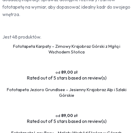
Bambus
fototapetę na wymiar, aby dopasować idealny kadr do swojego
Drzewa
wnętrza.
Niebo
Słońce
Jest 48 produktów.
Jedzenie
Fototapeta Karpaty – Zimowy Krajobraz Górski z Mgłą i
Owoce
Wschodem Słońca
Słodycze
Przyprawy
89,00 zł
Pojazdy
Rated
out of 5 stars based on
review(s)
Ciężarówki
Motocykle
Fototapeta Jezioro Grundlsee – Jesienny Krajobraz Alp i Szlaki
Górskie
Samochody
Samoloty
Traktory
89,00 zł
Tramwaje
Rated
out of 5 stars based on
review(s)
Pociągi