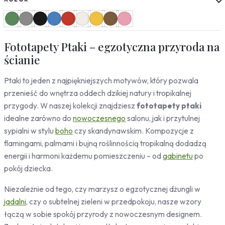
Słoneczniki
Mapy
Miasta
Fototapety Ptaki – egzotyczna przyroda na
Londyn
Nowy Jork
ścianie
Paryż
Ptaki to jeden z najpiękniejszych motywów, który pozwala
Rzym
Warszawa
przenieść do wnętrza oddech dzikiej natury i tropikalnej
Kraków
przygody. W naszej kolekcji znajdziesz
fototapety ptaki
Gdańsk
idealne zarówno do
nowoczesnego
salonu, jak i przytulnej
Moskwa
sypialni w stylu
boho
czy skandynawskim. Kompozycje z
Tokio
flamingami, palmami i bujną roślinnością tropikalną dodadzą
Berlin
energii i harmoni każdemu pomieszczeniu – od
gabinetu
po
Dubaj
pokój dziecka.
Wrocław
Niezależnie od tego, czy marzysz o egzotycznej dżungli w
Natura
jadalni
, czy o subtelnej zieleni w przedpokoju, nasze wzory
Liście
łączą w sobie spokój przyrody z nowoczesnym designem.
Rośliny