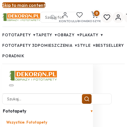
Skip to main content
0
KONTO
ULUBIONE
KOSZYK
▾
▾
▾
▾
FOTOTAPETY
TAPETY
OBRAZY
PLAKATY
▾
▾
FOTOTAPETY 3D
POMIESZCZENIA
STYLE
BESTSELLERY
PORADNIK
Fototapety
▾
Wszystkie: Fototapety