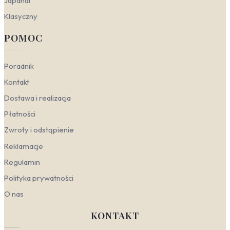
Japandi
przyrodę. Kluczem jest dobór odpowiedniej kolorystyki,
faktury i skali wzoru, aby harmonizował z charakterem
Klasyczny
wnętrza.
POMOC
Nowoczesny
– stawia na kontrast i wyraziste
formy. Wybierz graficzne, geometryczne sylwetki
ptaków w czerni, bieli lub soczystej zieleni.
Poradnik
Świetnie sprawdzą się fototapety z motywem
Kontakt
ptaków i zieleni w formie dużych, pojedynczych
akcentów na gładkiej ścianie, które dodadzą
Dostawa i realizacja
wnętrzu energetycznego, niemal galeryjnego
Płatności
charakteru.
Skandynawski
– ceni prostotę, naturalne
Zwroty i odstąpienie
światło i spokój. Postaw na delikatne, rozmyte
Reklamacje
wzory leśnych ptaków na jasnym, szarym lub
białym tle. W tym nurcie doskonale odnajdą się
Regulamin
fototapety ptaki w stylu skandynawskim, które
Polityka prywatności
wprowadzają harmonię i relaksujący nastrój, nie
przytłaczając przestrzeni.
O nas
Boho
– to opowieść o swobodzie i egzotyce.
Łącz intensywne barwy – róż, czerwień, żółć – z
KONTAKT
bujną roślinnością tropikalną i palmami. Wzory z
flamingami, papugami i innymi zwierzętami