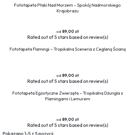
Sport
Fototapeta Ptaki Nad Morzem – Spokój Nadmorskiego
Piłka nożna
Krajobrazu
Formuła 1
Koszykówka
89,00 zł
Taniec
Rated
out of 5 stars based on
review(s)
Siłownia
Fototapeta Flamingi – Tropikalna Sceneria z Ceglaną Ścianą
Tekstury
Kamień
Marmur
89,00 zł
Pikowane
Rated
out of 5 stars based on
review(s)
Zwierzęta
Dzikie
Fototapeta Egzotyczne Zwierzęta – Tropikalna Dżungla z
Niedźwiedź
Flamingami i Lemurem
Koty
Konie
89,00 zł
Psy
Rated
out of 5 stars based on
review(s)
Ptaki
Pokazano 1-5 z 5 pozycji