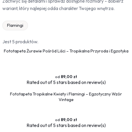
Zachwyć się detalami i sprawdź dostępne rozmiary – dobierz
Bambus
wariant, który najlepiej odda charakter Twojego wnętrza.
Drzewa
Niebo
Flamingi
Słońce
Jedzenie
Jest 5 produktów.
Owoce
Fototapeta Żurawie Pośród Liści – Tropikalna Przyroda i Egzotyka
Słodycze
Przyprawy
Pojazdy
89,00 zł
Ciężarówki
Rated
out of 5 stars based on
review(s)
Motocykle
Fototapeta Tropikalne Kwiaty i Flamingi – Egzotyczny Wzór
Samochody
Vintage
Samoloty
Traktory
Tramwaje
89,00 zł
Pociągi
Rated
out of 5 stars based on
review(s)