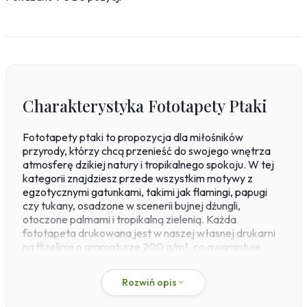
Flamingi
Przestrzenne
Okna
Schody
Religijne
Charakterystyka Fototapety Ptaki
Kawa
Ludzie
Fototapety ptaki to propozycja dla miłośników
Kobieta
przyrody, którzy chcą przenieść do swojego wnętrza
atmosferę dzikiej natury i tropikalnego spokoju. W tej
Erotyczne
kategorii znajdziesz przede wszystkim motywy z
Muzyka
egzotycznymi gatunkami, takimi jak flamingi, papugi
Militaria
czy tukany, osadzone w scenerii bujnej dżungli,
Fototapety okrągłe
otoczone palmami i tropikalną zielenią. Każda
fototapeta drukowana jest w naszej własnej drukarni
na flizelinie o gramaturze 200 g/m², co gwarantuje
odporność na ścieranie i stabilność wymiarową. Montaż
odbywa się metodą paste-the-wall – klej nakładasz
Rozwiń opis
bezpośrednio na ścianę, co ułatwia precyzyjne
dopasowanie wzoru. Standardowe wymiary, np.