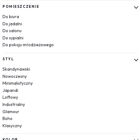
Kosmos
POMIESZCZENIE
Układ słoneczny
Do biura
Krajobrazy
Do jadalni
Do salonu
Góry
Do sypialni
Las
Do pokoju młodzieżowego
Plaża
Wodospad
STYL
Pustynia
Skandynawski
Jezioro
Nowoczesny
Morze
Minimalistyczny
Kwiaty
Japandi
Dmuchawce
Loftowy
Lawenda
Industrialny
Magnolie
Glamour
Boho
Maki
Klasyczny
Storczyki
Piwonie
KOLOR