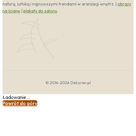
Kolorystyka Ptaki
naturą, sztuką i najnowszymi trendami w aranżacji wnętrz. |
obrazy
na ścianę
|
plakaty do salonu
.
Wzory z ptakami to nie tylko dekoracja, ale przede
wszystkim sposób na wprowadzenie do wnętrza
konkretnej atmosfery. Paleta barw w tej kategorii jest
niezwykle bogata – od soczystej zieleni i energetycznej
żółci, przez głęboką czerń i biel, po delikatne róże i
błękity. Każdy kolor niesie ze sobą określony nastrój:
zieleń uspokaja i przywołuje harmonię natury, czerwień
dodaje energii i egzotycznej przygody, a szarości w
połączeniu z różem tworzą romantyczny, relaksujący
klimat. Dzięki takiej różnorodności możesz łatwo
dopasować motyw do swojego stylu życia – czy
© 2016-2026 Dekoran.pl
szukasz tropikalnego spokoju, czy dzikiej natury pełnej
inspiracji.
Ładowanie...
Dobierając kolory ścian i dodatków do fototapet z
Powrót do góry
ptakami egzotycznymi, warto kierować się zasadą
równowagi. Jeśli wybierasz wzór z intensywnymi
akcentami – na przykład z flamingami na tle bujnej
roślinności tropikalnej – postaw na stonowane tło w
odcieniach beżu lub jasnego szarości. W przypadku