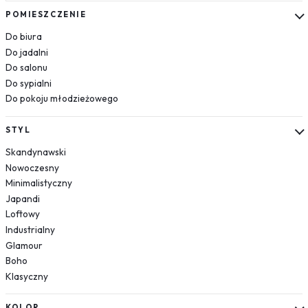
Kosmos
POMIESZCZENIE
Układ słoneczny
Do biura
Krajobrazy
Do jadalni
Do salonu
Góry
Do sypialni
Las
Do pokoju młodzieżowego
Plaża
Wodospad
STYL
Pustynia
Skandynawski
Jezioro
Nowoczesny
Morze
Minimalistyczny
Kwiaty
Japandi
Dmuchawce
Loftowy
Lawenda
Industrialny
Magnolie
Glamour
Boho
Maki
Klasyczny
Storczyki
Piwonie
KOLOR