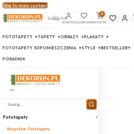
Skip to main content
0
KONTO
ULUBIONE
KOSZYK
▾
▾
▾
▾
FOTOTAPETY
TAPETY
OBRAZY
PLAKATY
▾
▾
FOTOTAPETY 3D
POMIESZCZENIA
STYLE
BESTSELLERY
PORADNIK
Fototapety
▾
Wszystkie: Fototapety