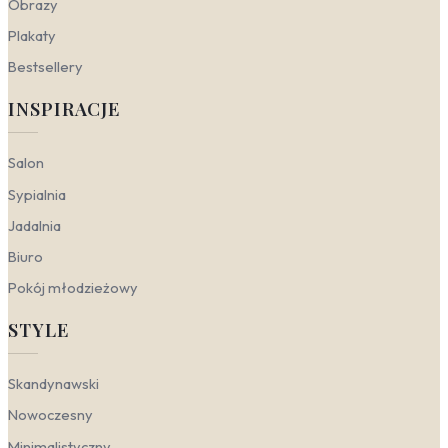
Obrazy
Gabinet
— w tym pomieszczeniu warto postawić
na motywy związane z architekturą sakralną i
Plakaty
spokojem. Fototapeta przedstawiająca Plac
Świętego Piotra lub detale barokowe doda
Bestsellery
wnętrzu powagi i klasycznego szyku. Taki widok
INSPIRACJE
sprzyja koncentracji i wyciszeniu, a zestawiony z
zielonymi dodatkami roślinnymi tworzy
przestrzeń sprzyjającą refleksji i twórczej pracy.
Salon
Przedpokój
— to pierwsze, co widzą goście,
dlatego warto zaskoczyć ich odważnym
Sypialnia
akcentem. Motyw z chmurami unoszącymi się nad
Jadalnia
rzymskimi zabytkami sprawi, że niewielka
przestrzeń optycznie się powiększy i zyska
Biuro
głębię. Takie ujęcie, inspirowane włoskim niebem,
wprowadza naturalny, harmonijny nastrój i od razu
Pokój młodzieżowy
przenosi domowników w klimat słonecznej Italii.
STYLE
Rzym a style wnętrzarskie
Skandynawski
Wieczne Miasto, z jego warstwami historii,
Nowoczesny
monumentalną architekturą sakralną i malowniczymi
placami, oferuje niezwykle plastyczny materiał
Minimalistyczny