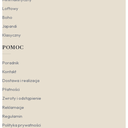
aranżacyjny. W zależności od wybranego ujęcia – czy to
Loftowy
surowa elegancja kolumn, czy dynamiczne niebo nad
placem świętego Piotra – ta tematyka może podkreślić
Boho
charakter zarówno surowego minimalizmu, jak i bogatej
tradycji.
Japandi
Klasyczny
Klasyczny
– Styl ten odnajduje w rzymskiej
tematyce naturalne przedłużenie swoich zasad:
POMOC
symetrii, harmonii i majestatyczności.
Wprowadzenie motywów takich jak fototapety
rzym barok czy fototapety watykan z wyraźnymi,
Poradnik
geometrycznymi detalami architektonicznymi
(kolumny, arkady) buduje nastrój historycznego
Kontakt
spokoju i duchowości. Sprawdza się w gabinecie,
Dostawa i realizacja
gdzie dodaje powagi, oraz w salonie, gdzie
stanowi tło dla mebli o klasycznych, rzeźbionych
Płatności
formach. Dominują tu biele, złamane brązy oraz
Zwroty i odstąpienie
głęboka zieleń patynowanego brązu.
Nowoczesny
– Współczesne wnętrza czerpią z
Reklamacje
Rzymu poprzez skalę i perspektywę, a nie
Regulamin
dosłowność. Fototapety panorama Rzymu w
stonowanej, monochromatycznej palecie
Polityka prywatności
wprowadzają dynamikę bez przeciążania