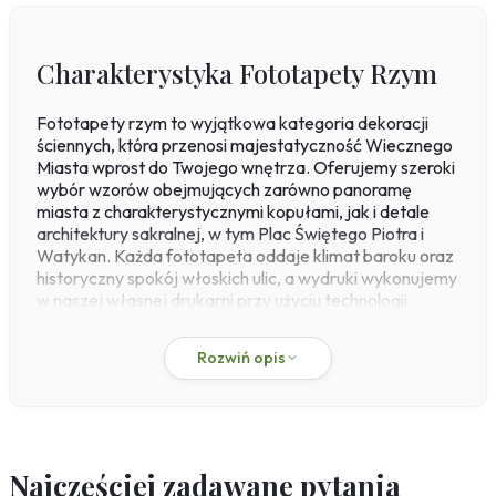
Sport
Piłka nożna
Formuła 1
Charakterystyka Fototapety Rzym
Koszykówka
Taniec
Fototapety rzym to wyjątkowa kategoria dekoracji
Siłownia
ściennych, która przenosi majestatyczność Wiecznego
Miasta wprost do Twojego wnętrza. Oferujemy szeroki
Tekstury
wybór wzorów obejmujących zarówno panoramę
miasta z charakterystycznymi kopułami, jak i detale
Kamień
architektury sakralnej, w tym Plac Świętego Piotra i
Marmur
Watykan. Każda fototapeta oddaje klimat baroku oraz
historyczny spokój włoskich ulic, a wydruki wykonujemy
Pikowane
w naszej własnej drukarni przy użyciu technologii
Zwierzęta
pigmentowej, co gwarantuje głębię kolorów i
Dzikie
odporność na blaknięcie. Produkty dostępne są na
Rozwiń opis
Niedźwiedź
flizelinie o gramaturze 200 g/m², co zapewnia
Koty
stabilność i łatwość montażu metodą paste-the-wall –
klej nakładasz bezpośrednio na ścianę, a materiał nie
Konie
rozciąga się podczas aplikacji.
Psy
Ptaki
Fototapety z motywem Rzymu doskonale sprawdzą się
Najczęściej zadawane pytania
w salonie, gabinecie czy przedpokoju, dodając