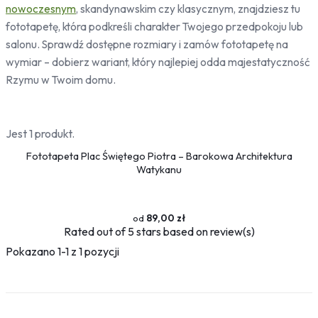
nowoczesnym
, skandynawskim czy klasycznym, znajdziesz tu
Bambus
Drzewa
fototapetę, która podkreśli charakter Twojego przedpokoju lub
salonu. Sprawdź dostępne rozmiary i zamów fototapetę na
Niebo
wymiar – dobierz wariant, który najlepiej odda majestatyczność
Słońce
Rzymu w Twoim domu.
Jedzenie
Owoce
Jest 1 produkt.
Słodycze
Przyprawy
Fototapeta Plac Świętego Piotra – Barokowa Architektura
Watykanu
Pojazdy
Ciężarówki
Motocykle
89,00 zł
Samochody
Rated
out of 5 stars based on
review(s)
Samoloty
Pokazano 1-1 z 1 pozycji
Traktory
Tramwaje
Pociągi