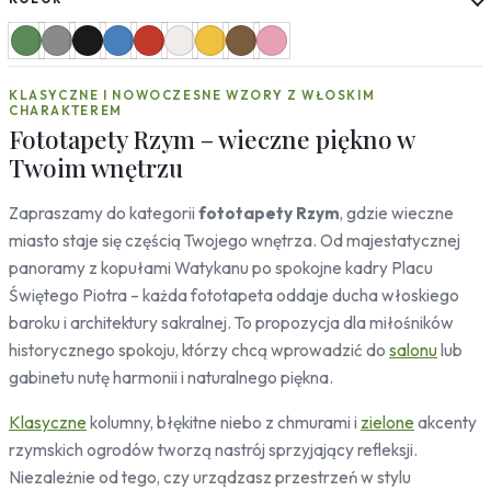
Słoneczniki
Mapy
Miasta
KLASYCZNE I NOWOCZESNE WZORY Z WŁOSKIM
Londyn
CHARAKTEREM
Nowy Jork
Fototapety Rzym – wieczne piękno w
Paryż
Twoim wnętrzu
Rzym
Warszawa
Zapraszamy do kategorii
fototapety Rzym
, gdzie wieczne
Kraków
miasto staje się częścią Twojego wnętrza. Od majestatycznej
Gdańsk
panoramy z kopułami Watykanu po spokojne kadry Placu
Moskwa
Świętego Piotra – każda fototapeta oddaje ducha włoskiego
Tokio
baroku i architektury sakralnej. To propozycja dla miłośników
Berlin
historycznego spokoju, którzy chcą wprowadzić do
salonu
lub
Dubaj
gabinetu nutę harmonii i naturalnego piękna.
Wrocław
Klasyczne
kolumny, błękitne niebo z chmurami i
zielone
akcenty
Natura
rzymskich ogrodów tworzą nastrój sprzyjający refleksji.
Liście
Niezależnie od tego, czy urządzasz przestrzeń w stylu
Rośliny