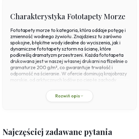
Sport
Piłka nożna
Charakterystyka Fototapety Morze
Formuła 1
Koszykówka
Fototapety morze to kategoria, która oddaje potęgę i
Taniec
zmienność wodnego żywiołu. Znajdziesz tu zarówno
Siłownia
spokojne, błękitne wody idealne do wyciszenia, jak i
dynamiczne fototapety sztorm na ścianę, które
Tekstury
podkreślą dramatyzm przestrzeni. Każda fototapeta
Kamień
drukowana jest w naszej własnej drukarni na flizelinie o
Marmur
gramaturze 200 g/m², co gwarantuje trwałość i
odporność na ścieranie. W ofercie dominują krajobrazy
Pikowane
morskie, od arktycznych lodów po ciepłe zachody
Zwierzęta
słońca nad morzem, a także fototapety z panoramą
morza, które optycznie powiększą wnętrze.
Dzikie
Rozwiń opis
Niedźwiedź
Dzięki technologii druku pigmentowego (lateksowego)
Koty
kolory – od głębokiego granatu po delikatne szarości –
pozostają nasycone przez lata. Fototapety morze
Konie
niebieskie szare świetnie sprawdzą się w sypialni, gdzie
Psy
ich chłodna paleta sprzyja relaksowi, natomiast
Najczęściej zadawane pytania
Ptaki
fototapety morze w stylu skandynawskim z