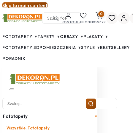
Skip to main content
0
KONTO
ULUBIONE
KOSZYK
▾
▾
▾
▾
FOTOTAPETY
TAPETY
OBRAZY
PLAKATY
▾
▾
FOTOTAPETY 3D
POMIESZCZENIA
STYLE
BESTSELLERY
PORADNIK
Fototapety
▾
Wszystkie: Fototapety