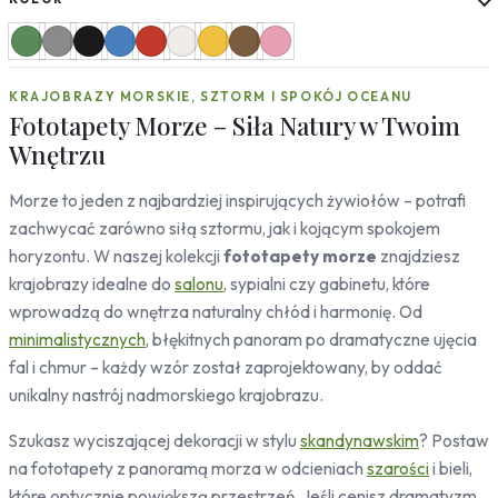
Słoneczniki
Mapy
Miasta
KRAJOBRAZY MORSKIE, SZTORM I SPOKÓJ OCEANU
Londyn
Fototapety Morze – Siła Natury w Twoim
Nowy Jork
Wnętrzu
Paryż
Rzym
Morze to jeden z najbardziej inspirujących żywiołów – potrafi
Warszawa
zachwycać zarówno siłą sztormu, jak i kojącym spokojem
Kraków
horyzontu. W naszej kolekcji
fototapety morze
znajdziesz
Gdańsk
Moskwa
krajobrazy idealne do
salonu
, sypialni czy gabinetu, które
Tokio
wprowadzą do wnętrza naturalny chłód i harmonię. Od
Berlin
minimalistycznych
, błękitnych panoram po dramatyczne ujęcia
Dubaj
fal i chmur – każdy wzór został zaprojektowany, by oddać
Wrocław
unikalny nastrój nadmorskiego krajobrazu.
Natura
Szukasz wyciszającej dekoracji w stylu
skandynawskim
? Postaw
Liście
na fototapety z panoramą morza w odcieniach
szarości
i bieli,
Rośliny
które optycznie powiększą przestrzeń. Jeśli cenisz dramatyzm,