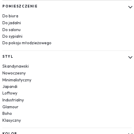
Kosmos
POMIESZCZENIE
Układ słoneczny
Do biura
Krajobrazy
Do jadalni
Do salonu
Góry
Do sypialni
Las
Do pokoju młodzieżowego
Plaża
Wodospad
STYL
Pustynia
Skandynawski
Jezioro
Nowoczesny
Morze
Minimalistyczny
Kwiaty
Japandi
Dmuchawce
Loftowy
Lawenda
Industrialny
Magnolie
Glamour
Boho
Maki
Klasyczny
Storczyki
Piwonie
KOLOR