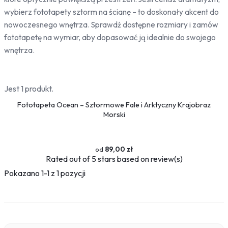
Bambus
wybierz fototapety sztorm na ścianę – to doskonały akcent do
Drzewa
nowoczesnego wnętrza. Sprawdź dostępne rozmiary i zamów
Niebo
fototapetę na wymiar, aby dopasować ją idealnie do swojego
wnętrza.
Słońce
Jedzenie
Owoce
Jest 1 produkt.
Słodycze
Fototapeta Ocean – Sztormowe Fale i Arktyczny Krajobraz
Przyprawy
Morski
Pojazdy
Ciężarówki
89,00 zł
Motocykle
Rated
out of 5 stars based on
review(s)
Samochody
Pokazano 1-1 z 1 pozycji
Samoloty
Traktory
Tramwaje
Pociągi