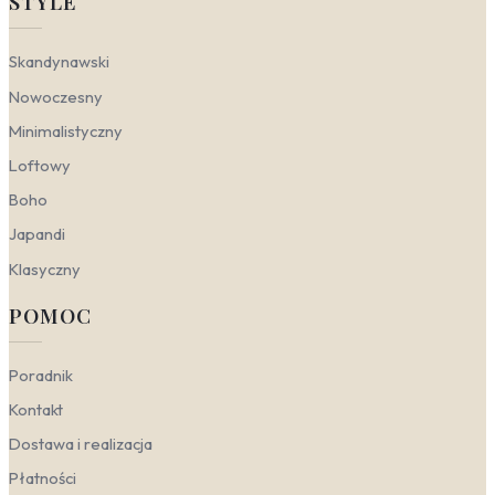
STYLE
Morski krajobraz to uniwersalny motyw, który odnajduje
się w wielu estetykach – od surowej prostoty po
chłodną elegancję. Kluczem jest dobór odpowiedniego
Skandynawski
ujęcia: spokojna tafla wody podkreśli minimalistyczną
harmonię, podczas gdy dynamiczny sztorm doda
Nowoczesny
dramatyzmu nowoczesnemu wnętrzu. Poniżej
Minimalistyczny
pokazujemy, jak poszczególne style interpretują
nadmorski klimat.
Loftowy
Nowoczesny
– stawia na wyraziste kontrasty i
Boho
geometryczną prostotę. W tym wydaniu
Japandi
sprawdzą się fototapety sztorm na ścianę, które
wprowadzają dramatyzm i siłę natury. Ciemne,
Klasyczny
granatowe chmury oraz spienione fale na szarym
tle tworzą napięcie idealne dla salonu lub
POMOC
gabinetu. Kompozycje z ostrym horyzontem
morskim, ujęte w czarno-białej tonacji, podkreślą
industrialny charakter przestrzeni.
Poradnik
Minimalistyczny
– ceni przestrzeń i wyciszenie.
Kontakt
Tutaj najlepiej sprawdzą się fototapety z
panoramą morza w stonowanych odcieniach
Dostawa i realizacja
błękitnej wody i szarości. Obraz gładkiej,
Płatności
lustrzanej tafli oceanu bez zbędnych detali działa