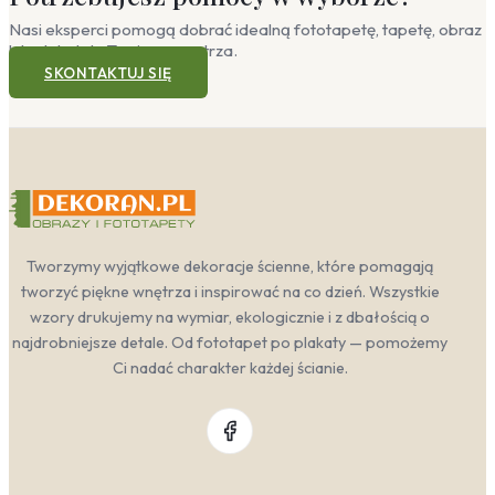
Nasi eksperci pomogą dobrać idealną fototapetę, tapetę, obraz
Morze — w jakich
lub plakat do Twojego wnętrza.
pomieszczeniach sprawdzi się
SKONTAKTUJ SIĘ
najlepiej?
Morskie motywy to doskonały sposób na
wprowadzenie do wnętrz odrobiny natury i przestrzeni.
W zależności od wybranego wzoru, potrafią zarówno
dodać energii, jak i stworzyć oazę spokoju. Sprawdź, w
których pomieszczeniach klimat nadmorskich
Tworzymy wyjątkowe dekoracje ścienne, które pomagają
krajobrazów zadziała najlepiej.
tworzyć piękne wnętrza i inspirować na co dzień. Wszystkie
Salon
— to serce domu, które zyska na głębi
wzory drukujemy na wymiar, ekologicznie i z dbałością o
dzięki fototapecie z panoramą morza.
najdrobniejsze detale. Od fototapet po plakaty — pomożemy
Dynamiczne wzory, takie jak fototapety sztorm
Ci nadać charakter każdej ścianie.
na ścianę, nadadzą przestrzeni dramatyzmu i
staną się odważnym punktem centralnym,
kontrastującym z minimalistycznymi meblami. Z
kolei spokojne horyzonty morskie w odcieniach
błękitnej wody świetnie skomponują się ze
szwedzkim designem, tworząc wyciszające tło