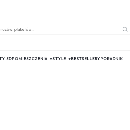
▾
▾
TY 3D
POMIESZCZENIA
STYLE
BESTSELLERY
PORADNIK