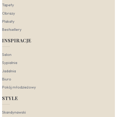
boho czy skandynawskim stanowią naturalne,
Tapety
spokojne tło dla mebli z drewna i zielonych roślin.
Obrazy
Sypialnia
— fototapety z dmuchawcami do
sypialni to idealny wybór dla osób ceniących
Plakaty
spokój i delikatność. Delikatne, pastelowe
Bestsellery
odcienie żółci i zieleni w połączeniu z lekkimi,
rozwianymi nasionami wprowadzają atmosferę
INSPIRACJE
świeżości i wyciszenia, ułatwiając wieczorny
relaks. To motyw, który subtelnie przypomina o
ulotności chwili, sprzyjając medytacji i
Salon
odpoczynkowi.
Gabinet
— w przestrzeni do pracy dmuchawce
Sypialnia
wnoszą powiew optymizmu i lekkości. Motyw
Jadalnia
mniszka lekarskiego w stonowanej, czarno-białej
wersji lub jako subtelna abstrakcja dodaje
Biuro
wnętrzu nowoczesnego charakteru, nie
Pokój młodzieżowy
rozpraszając uwagi. To także symbol wiatru i
zmiany, który może inspirować do kreatywnego
STYLE
myślenia i podejmowania nowych wyzwań.
Przedpokój
— fototapety dmuchawce na ścianę
w przedpokoju witają domowników i gości nutą
Skandynawski
naturalności i świeżości. Ich lekka, zwiewna forma