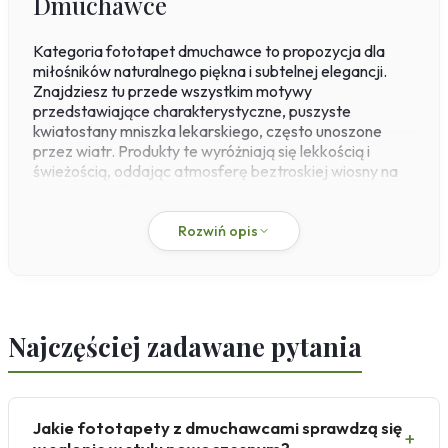
Dmuchawce
Kategoria fototapet dmuchawce to propozycja dla
miłośników naturalnego piękna i subtelnej elegancji.
Znajdziesz tu przede wszystkim motywy
przedstawiające charakterystyczne, puszyste
kwiatostany mniszka lekarskiego, często unoszone
przez wiatr. Produkty te wyróżniają się lekkością i
świeżością, oddając atmosferę beztroskiej wiosny na
łące. Każda fototapeta w tej kolekcji powstaje w
naszej własnej drukarni, gdzie stosujemy wysokiej
jakości druk pigmentowy, co gwarantuje trwałość i
Rozwiń opis
głębię kolorów. Materiałem bazowym jest flizelina o
gramaturze 200 g/m², odporna na wilgoć i ścieranie, a
montaż odbywa się metodą „paste-the-wall”, czyli
klejenia bezpośrednio na ścianę.
Najczęściej zadawane pytania
Fototapety dmuchawce doskonale sprawdzają się w
różnych pomieszczeniach, wprowadzając do wnętrz
harmonię i spokój natury. W salonie stworzą
relaksującą atmosferę, w sypialni podkreślą delikatność
Jakie fototapety z dmuchawcami sprawdzą się
i optymizm, a w gabinecie dodadzą świeżości i
+
przestrzeni. Dzięki różnorodności kolorystycznej – od