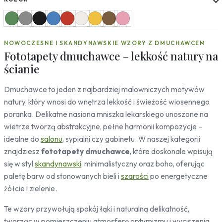
Słoneczniki
Mapy
Miasta
NOWOCZESNE I SKANDYNAWSKIE WZORY Z DMUCHAWCEM
Londyn
Fototapety dmuchawce – lekkość natury na
Nowy Jork
ścianie
Paryż
Rzym
Dmuchawce to jeden z najbardziej malowniczych motywów
Warszawa
natury, który wnosi do wnętrza lekkość i świeżość wiosennego
Kraków
poranka. Delikatne nasiona mniszka lekarskiego unoszone na
Gdańsk
Moskwa
wietrze tworzą abstrakcyjne, pełne harmonii kompozycje –
Tokio
idealne do
salonu
, sypialni czy gabinetu. W naszej kategorii
Berlin
znajdziesz
fototapety dmuchawce
, które doskonale wpisują
Dubaj
się w styl
skandynawski
, minimalistyczny oraz boho, oferując
Wrocław
paletę barw od stonowanych bieli i
szarości
po energetyczne
żółcie i zielenie.
Natura
Liście
Te wzory przywołują spokój łąki i naturalną delikatność,
Rośliny
tworząc w pomieszczeniu atmosferę optymizmu i wyciszenia.