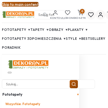
Skip to main content
0
KONTO
ULUBIONE
KOSZYK
▾
▾
▾
▾
FOTOTAPETY
TAPETY
OBRAZY
PLAKATY
▾
▾
FOTOTAPETY 3D
POMIESZCZENIA
STYLE
BESTSELLERY
PORADNIK
Fototapety
▾
Wszystkie: Fototapety