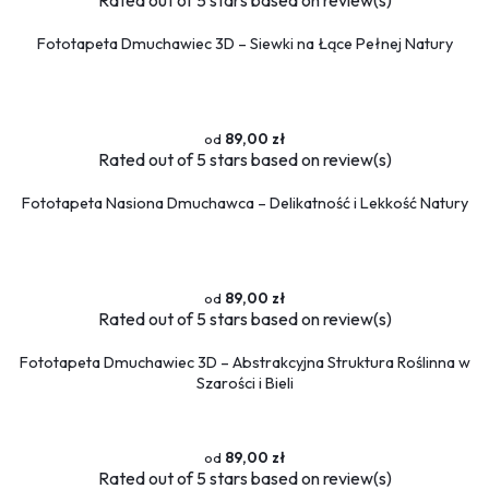
Flamingi
Fototapeta Dmuchawiec 3D – Siewki na Łące Pełnej Natury
Przestrzenne
Okna
Schody
89,00 zł
Religijne
Rated
out of 5 stars based on
review(s)
Kawa
Ludzie
Fototapeta Nasiona Dmuchawca – Delikatność i Lekkość Natury
Kobieta
Erotyczne
Muzyka
89,00 zł
Rated
out of 5 stars based on
review(s)
Militaria
Fototapety okrągłe
Fototapeta Dmuchawiec 3D – Abstrakcyjna Struktura Roślinna w
Szarości i Bieli
89,00 zł
Rated
out of 5 stars based on
review(s)