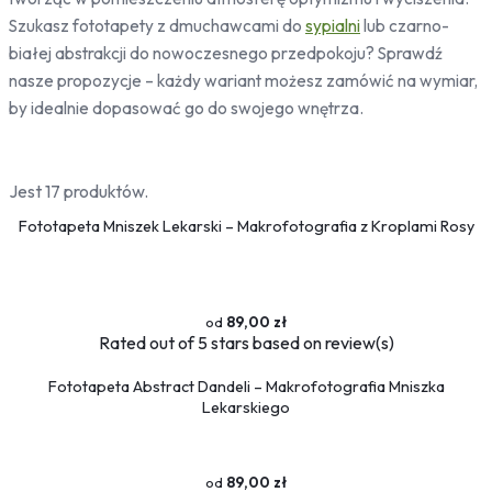
Bambus
Szukasz fototapety z dmuchawcami do
sypialni
lub czarno-
Drzewa
białej abstrakcji do nowoczesnego przedpokoju? Sprawdź
Niebo
nasze propozycje – każdy wariant możesz zamówić na wymiar,
by idealnie dopasować go do swojego wnętrza.
Słońce
Jedzenie
Owoce
Jest 17 produktów.
Słodycze
Fototapeta Mniszek Lekarski – Makrofotografia z Kroplami Rosy
Przyprawy
Pojazdy
Ciężarówki
89,00 zł
Motocykle
Rated
out of 5 stars based on
review(s)
Samochody
Samoloty
Fototapeta Abstract Dandeli – Makrofotografia Mniszka
Traktory
Lekarskiego
Tramwaje
Pociągi
89,00 zł