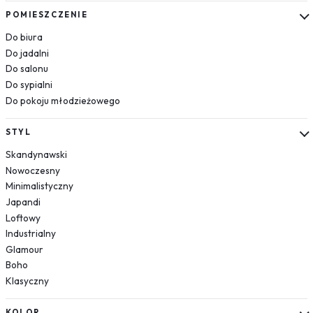
Kosmos
POMIESZCZENIE
Układ słoneczny
Do biura
Krajobrazy
Do jadalni
Do salonu
Góry
Do sypialni
Las
Do pokoju młodzieżowego
Plaża
Wodospad
STYL
Pustynia
Skandynawski
Jezioro
Nowoczesny
Morze
Minimalistyczny
Kwiaty
Japandi
Dmuchawce
Loftowy
Lawenda
Industrialny
Magnolie
Glamour
Boho
Maki
Klasyczny
Storczyki
Piwonie
KOLOR