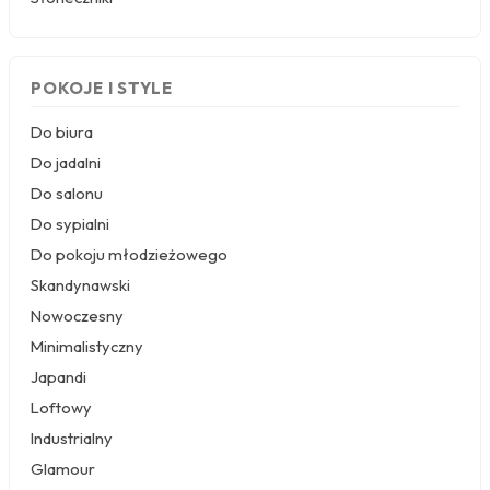
czy delikatny błękit. To propozycja dla
miłośników nowoczesnego designu, którzy chcą
wprowadzić do wnętrza nutę spokoju i
naturalności.
POKOJE I STYLE
Dmuchawce boho
— wzory inspirowane dziką
łąką, z dodatkiem ciepłych brązów, zieleni i żółci.
Do biura
Idealne do wnętrz w stylu boho, gdzie liczy się
Do jadalni
bliskość natury i swobodny, harmonijny nastrój.
Do salonu
Świetnie sprawdzą się w sypialni lub salonie.
Czarno-białe dmuchawce
— klasyczne i
Do sypialni
eleganckie, z wyraźnym kontrastem, który
Do pokoju młodzieżowego
podkreśla delikatność płatków i strukturę łodyg.
To uniwersalny wybór do gabinetu czy
Skandynawski
przedpokoju, gdzie liczy się minimalizm i świeżość
Nowoczesny
wizualna.
Minimalistyczny
Dmuchawce w stylu skandynawskim
—
proste, subtelne kompozycje z przewagą bieli,
Japandi
szarości i pastelowych akcentów. Wnoszą do
Loftowy
wnętrza spokój natury i optymizm, idealnie
komponując się z jasnymi meblami i naturalnymi
Industrialny
dodatkami.
Glamour