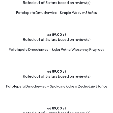
Sport
Rated
out of 5 stars based on
review(s)
Piłka nożna
Fototapeta Dmuchawiec – Krople Wody w Słońcu
Formuła 1
Koszykówka
Taniec
Siłownia
89,00 zł
Rated
out of 5 stars based on
review(s)
Tekstury
Kamień
Fototapeta Dmuchawce – Łąka Pełna Wiosennej Przyrody
Marmur
Pikowane
Zwierzęta
89,00 zł
Rated
out of 5 stars based on
review(s)
Dzikie
Niedźwiedź
Fototapeta Dmuchawiec – Spokojna Łąka o Zachodzie Słońca
Koty
Konie
Psy
Ptaki
89,00 zł
Rated
out of 5 stars based on
review(s)