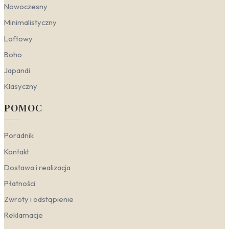
optycznie powiększa wąskie przestrzenie, a
Nowoczesny
minimalistyczne, szare lub zielone tło tworzy
Minimalistyczny
harmonijne przejście do reszty mieszkania. To
doskonały sposób, by od progu wprowadzić do
Loftowy
wnętrza spokój natury.
Boho
Dmuchawce a style wnętrzarskie
Japandi
Klasyczny
Motyw dmuchawców, z jego naturalną lekkością i
ulotnym pięknem, zaskakująco dobrze odnajduje się w
POMOC
różnych aranżacjach. W zależności od sposobu
przedstawienia – od fotorealistycznych ujęć po
subtelne abstrakcje – może stać się kluczowym
Poradnik
akcentem w pomieszczeniu, podkreślając jego
Kontakt
charakter i nastrój.
Dostawa i realizacja
Nowoczesny
– w tym wydaniu dmuchawiec
często pojawia się w formie wyrazistej, czarno-
Płatności
białej fotografii o wysokim kontraście lub
Zwroty i odstąpienie
geometrycznej abstrakcji. Ostre linie, gra światła
i cienia oraz oszczędna kolorystyka (głównie
Reklamacje
czerń, biel, szarość) idealnie współgrają z