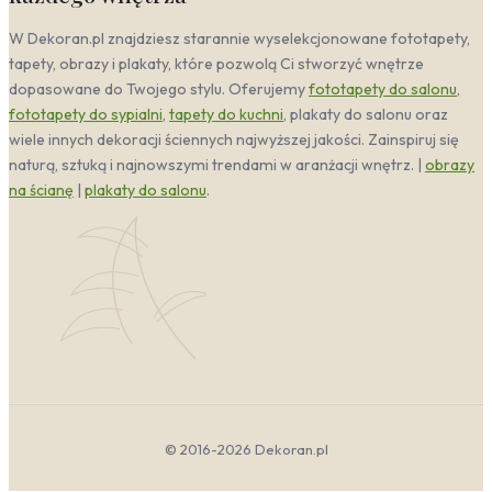
minimalistyczną estetykę.
W Dekoran.pl znajdziesz starannie wyselekcjonowane fototapety,
Boho
– w stylu boho dmuchawiec nabiera
artystycznej, swobodnej formy. Może to być
tapety, obrazy i plakaty, które pozwolą Ci stworzyć wnętrze
ręcznie malowana abstrakcja, wzór w ciepłych,
dopasowane do Twojego stylu. Oferujemy
fototapety do salonu
,
ziemistych barwach (brązy, rdzawe żółcie,
fototapety do sypialni
,
tapety do kuchni
, plakaty do salonu oraz
butelkowa zieleń) lub kompozycja z dodatkiem
wiele innych dekoracji ściennych najwyższej jakości. Zainspiruj się
etnicznych ornamentów. Łączy się z bogatymi
naturą, sztuką i najnowszymi trendami w aranżacji wnętrz. |
obrazy
teksturami – makramami, dywanami shaggy,
na ścianę
|
plakaty do salonu
.
drewnianymi dodatkami – tworząc wnętrze
pełne duszności i artystycznego nieładu.
Fototapety dmuchawce boho to propozycja dla
tych, którzy cenią naturalność i odważne,
eklektyczne połączenia.
Kolorystyka Dmuchawce
Paleta barw w tej kategorii czerpie wprost z natury,
oddając esencję wiosennej łąki i ulotności mniszka
lekarskiego. Dominują tu biele i szarości, które
symbolizują lekkość i delikatność, oraz soczyste zielenie
© 2016-2026 Dekoran.pl
przywodzące na myśl świeżość traw. Żółcie dodają