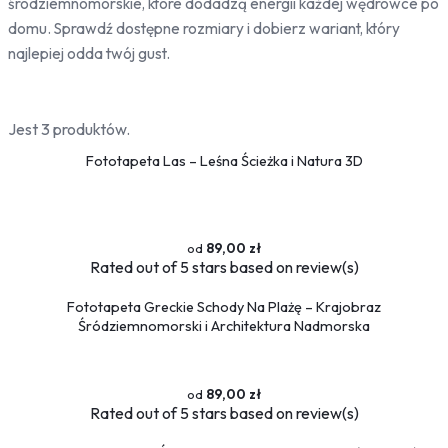
śródziemnomorskie, które dodadzą energii każdej wędrówce po
Bambus
domu. Sprawdź dostępne rozmiary i dobierz wariant, który
Drzewa
najlepiej odda twój gust.
Niebo
Słońce
Jest 3 produktów.
Jedzenie
Fototapeta Las – Leśna Ścieżka i Natura 3D
Owoce
Słodycze
Przyprawy
89,00 zł
Pojazdy
Rated
out of 5 stars based on
review(s)
Ciężarówki
Motocykle
Fototapeta Greckie Schody Na Plażę – Krajobraz
Samochody
Śródziemnomorski i Architektura Nadmorska
Samoloty
Traktory
89,00 zł
Tramwaje
Rated
out of 5 stars based on
review(s)
Pociągi