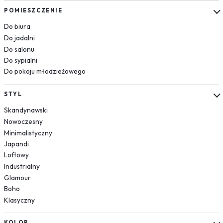
Kosmos
POMIESZCZENIE
Układ słoneczny
Do biura
Krajobrazy
Do jadalni
Do salonu
Góry
Do sypialni
Las
Do pokoju młodzieżowego
Plaża
Wodospad
STYL
Pustynia
Skandynawski
Jezioro
Nowoczesny
Morze
Minimalistyczny
Kwiaty
Japandi
Dmuchawce
Loftowy
Lawenda
Industrialny
Magnolie
Glamour
Boho
Maki
Klasyczny
Storczyki
Piwonie
KOLOR