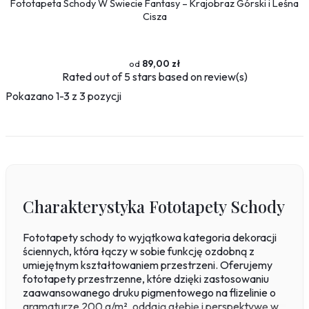
Fototapeta Schody W Świecie Fantasy – Krajobraz Górski i Leśna
Sport
Cisza
Piłka nożna
Formuła 1
Koszykówka
89,00 zł
Taniec
Rated
out of 5 stars based on
review(s)
Siłownia
Pokazano 1-3 z 3 pozycji
Tekstury
Kamień
Marmur
Pikowane
Zwierzęta
Charakterystyka Fototapety Schody
Dzikie
Niedźwiedź
Fototapety schody to wyjątkowa kategoria dekoracji
Koty
ściennych, która łączy w sobie funkcję ozdobną z
Konie
umiejętnym kształtowaniem przestrzeni. Oferujemy
Psy
fototapety przestrzenne, które dzięki zastosowaniu
Ptaki
zaawansowanego druku pigmentowego na flizelinie o
gramaturze 200 g/m², oddają głębię i perspektywę w