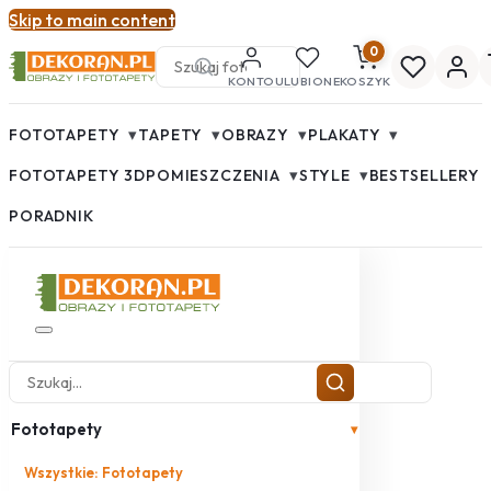
Skip to main content
0
KONTO
ULUBIONE
KOSZYK
▾
▾
▾
▾
FOTOTAPETY
TAPETY
OBRAZY
PLAKATY
▾
▾
FOTOTAPETY 3D
POMIESZCZENIA
STYLE
BESTSELLERY
PORADNIK
Fototapety
▾
Wszystkie: Fototapety