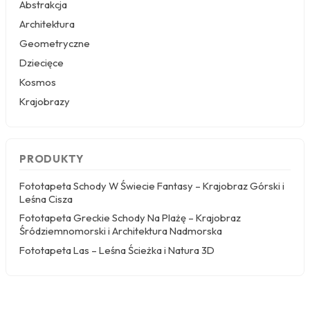
Abstrakcja
Natura i leśna cisza
— Spokojna atmosfera
Architektura
wnętrza to marzenie wielu z nas. Fototapety z
Geometryczne
motywem leśnej ciszy, zieleni i szarości idealnie
Dziecięce
komponują się w stylu skandynawskim i
minimalistycznym, wprowadzając do domu
Kosmos
harmonię i relaksujący nastrój.
Krajobrazy
Świat fantasy i przygoda
— Dla miłośników
tajemniczości i inspirujących podróży, fototapety
przestrzenne z magicznymi krainami lub
wędrówką w nieznane są strzałem w dziesiątkę.
PRODUKTY
Ciemne, głębokie kolory dodają schodom
nowoczesnego charakteru i głębi.
Fototapeta Schody W Świecie Fantasy – Krajobraz Górski i
Grecja i krajobraz śródziemnomorski
—
Leśna Cisza
Wakacyjny nastrój w domu? Tak! Widoki na
greckie wyspy, bielone domki i błękitne morze to
Fototapeta Greckie Schody Na Plażę – Krajobraz
kwintesencja relaksu. Fototapety wakacyjne z
Śródziemnomorski i Architektura Nadmorska
krajobrazem śródziemnomorskim świetnie
Fototapeta Las – Leśna Ścieżka i Natura 3D
sprawdzą się w salonie i przedpokoju, dodając
wnętrzu lekkości i optycznie powiększając
przestrzeń.
Architektura nadmorska
— Motywy