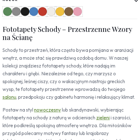
Słoneczniki
Mapy
Miasta
Fototapety Schody – Przestrzenne Wzory
Londyn
Nowy Jork
na Ścianę
Paryż
Schody to przestrzeń, która często bywa pomijana w aranżacji
Rzym
Warszawa
wnętrz, a może stać się prawdziwą ozdobą domu. W naszej
Kraków
kolekcji znajdziesz fototapety schody, które nadają im
Gdańsk
charakteru i głębi. Niezależnie od tego, czy marzysz o
Moskwa
spokojnej, leśnej ciszy, czy o wakacyjnym nastroju greckich
Tokio
wysp, te fototapety przestrzenne wprowadzą do twojego
Berlin
salonu
, przedpokoju czy gabinetu harmonię i relaksujący klimat.
Dubaj
Wrocław
Postaw na styl
nowoczesny
lub skandynawski, wybierając
fototapety na schody z naturą w odcieniach
zieleni
i szarości,
Natura
które podkreślą spokojną atmosferę wnętrza. Dla miłośników
Liście
przygód polecamy motywy fantasy lub krajobrazy
Rośliny