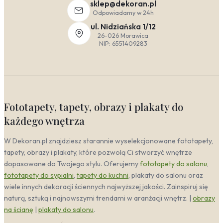
schody z motywem nadmorskiej architektury
sklep@dekoran.pl
optycznie poszerzają wąski korytarz. To świetny
Odpowiadamy w 24h
sposób, by już w progu poczuć klimat wakacji nad
ul. Nidziańska 1/12
morzem.
26-026 Morawica
Gabinet
— tutaj liczy się inspiracja i harmonia.
NIP: 6551409283
Widok na bezkresne morze lub górską wędrówkę
stymuluje kreatywność i pomaga w skupieniu. Styl
nowoczesny i skandynawski w połączeniu z
minimalistycznymi wzorami tworzy profesjonalne,
a zarazem przyjazne środowisko pracy.
Fototapety, tapety, obrazy i plakaty do
Schody a style wnętrzarskie
każdego wnętrza
Schody to nie tylko element komunikacyjny, ale także
W Dekoran.pl znajdziesz starannie wyselekcjonowane fototapety,
silny akcent dekoracyjny. Odpowiednio dobrana
tapety, obrazy i plakaty, które pozwolą Ci stworzyć wnętrze
aranżacja potrafi podkreślić charakter całego wnętrza,
dopasowane do Twojego stylu. Oferujemy
fototapety do salonu
,
niezależnie od tego, czy stawiasz na surową geometrię,
fototapety do sypialni
,
tapety do kuchni
, plakaty do salonu oraz
naturalne ciepło, czy absolutną prostotę. Kluczem jest
spójność kolorystyki i faktur z resztą pomieszczenia.
wiele innych dekoracji ściennych najwyższej jakości. Zainspiruj się
naturą, sztuką i najnowszymi trendami w aranżacji wnętrz. |
obrazy
Nowoczesny
— stawia na czyste linie, kontrasty i
na ścianę
|
plakaty do salonu
.
materiałowy minimalizm. W tym wydaniu