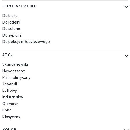
Kosmos
POMIESZCZENIE
Układ słoneczny
Do biura
Krajobrazy
Do jadalni
Do salonu
Góry
Do sypialni
Las
Do pokoju młodzieżowego
Plaża
Wodospad
STYL
Pustynia
Skandynawski
Jezioro
Nowoczesny
Morze
Minimalistyczny
Kwiaty
Japandi
Dmuchawce
Loftowy
Lawenda
Industrialny
Magnolie
Glamour
Boho
Maki
Klasyczny
Storczyki
Piwonie
KOLOR