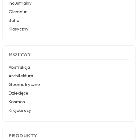
Industrialny
abstrakcja postać kobiety
stają się głównym
punktem dekoracyjnym, prowokując do refleksji.
Glamour
Kobieta w szarości na tle nieba z chmurami
–
Boho
Monochromatyczna paleta barw, oscylująca
wokół bieli, czerni i odcieni szarości, nadaje
Klasyczny
aranżacji spokojny, minimalistyczny, a zarazem
nowoczesny wygląd. Motyw ten jest często
wybierany do wnętrz glamour i klasycznych, gdzie
liczy się stonowana elegancja i relaksujący klimat.
MOTYWY
Nowoczesny portret kobiecy w sztuce
cyfrowej
– Ostre linie, wyraziste kontrasty i
Abstrakcja
cyfrowe efekty sprawiają, że portret zyskuje
Architektura
współczesny, nieco futurystyczny wydźwięk. To
propozycja dla odważnych, która doskonale
Geometryczne
komponuje się w nowoczesnym salonie,
Dziecięce
podkreślając jego awangardowy charakter.
Kosmos
Niezależnie od tego, czy preferujesz romantyczny
Krajobrazy
akwarelowy portret, czy wyrazistą abstrakcję, każdy z
tych motywów pozwoli Ci stworzyć unikalną i
spersonalizowaną przestrzeń, która odda Twoją
osobowość i styl.
PRODUKTY