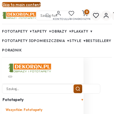
Skip to main content
0
KONTO
ULUBIONE
KOSZYK
▾
▾
▾
▾
FOTOTAPETY
TAPETY
OBRAZY
PLAKATY
▾
▾
FOTOTAPETY 3D
POMIESZCZENIA
STYLE
BESTSELLERY
PORADNIK
Fototapety
▾
Wszystkie: Fototapety