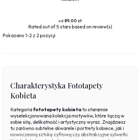
Sport
Piłka nożna
Formuła 1
89,00 zł
Koszykówka
Rated
out of 5 stars based on
review(s)
Taniec
Pokazano 1-2 z 2 pozycji
Siłownia
Tekstury
Kamień
Marmur
Pikowane
Charakterystyka Fototapety
Zwierzęta
Kobieta
Dzikie
Niedźwiedź
Kategoria
fototapety kobieta
to starannie
Koty
wyselekcjonowana kolekcja motywów, które łączą w
Konie
sobie siłę, delikatność i artystyczny wyraz. Znajdziesz
Psy
tu zarówno subtelne akwarele i portrety kobiece, jak i
Ptaki
nowoczesną sztukę cyfrową czy abstrakcyjne sylwetki.