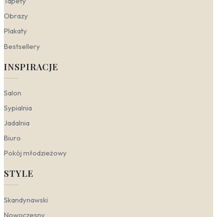
których pomieszczeniach kobiece motywy zadziałają
Tapety
najlepiej.
Obrazy
Salon
– to tutaj fototapety z motywem kobiety i
Plakaty
kwiatów tworzą wyrafinowany kontrast z bielą
Bestsellery
ścian, dodając wnętrzu romantyzmu i świeżości.
Nowoczesny portret kobiecy w odcieniach
INSPIRACJE
szarości i błękitu doskonale współgra z
minimalistycznym lub loftowym wystrojem, stając
się głównym punktem aranżacji.
Salon
Sypialnia
– delikatna akwarela kobieta do
sypialni wprowadza nastrój wyciszenia i spokoju.
Sypialnia
Motywy łączące postać kobiety z niebem i
Jadalnia
chmurami lub subtelnymi kwiatami działają
relaksująco, a jednocześnie podkreślają kobiecy
Biuro
charakter przestrzeni. To idealne tło do
Pokój młodzieżowy
odpoczynku w eleganckim, romantycznym
wydaniu.
STYLE
Gabinet
– fototapety abstrakcja postać kobiety
w stonowanej szarości i czerni nadają wnętrzu
nowoczesny, tajemniczy charakter. Wyrazista
Skandynawski
sztuka cyfrowa lub minimalistyczne sylwetki
dodają przestrzeni artystycznego sznytu i
Nowoczesny