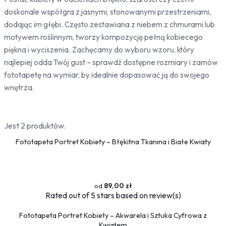
Bambus
doskonale współgra z jasnymi, stonowanymi przestrzeniami,
Drzewa
dodając im głębi. Często zestawiana z niebem z chmurami lub
Niebo
motywem roślinnym, tworzy kompozycję pełną kobiecego
piękna i wyciszenia. Zachęcamy do wyboru wzoru, który
Słońce
najlepiej odda Twój gust – sprawdź dostępne rozmiary i zamów
Jedzenie
fototapetę na wymiar, by idealnie dopasować ją do swojego
Owoce
wnętrza.
Słodycze
Przyprawy
Jest 2 produktów.
Pojazdy
Ciężarówki
Fototapeta Portret Kobiety – Błękitna Tkanina i Białe Kwiaty
Motocykle
Samochody
Samoloty
89,00 zł
Traktory
Rated
out of 5 stars based on
review(s)
Tramwaje
Pociągi
Fototapeta Portret Kobiety – Akwarela i Sztuka Cyfrowa z
Kwiatem