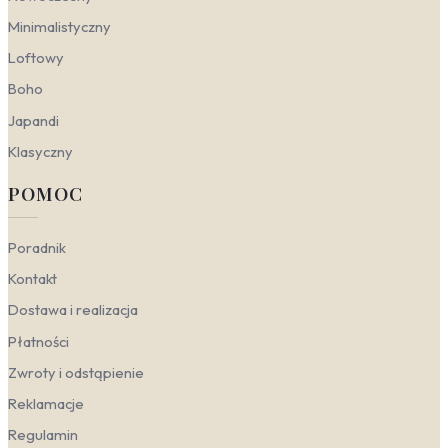
profesjonalizmu, nie odciągając uwagi od pracy.
Minimalistyczny
Motyw kobiecy w tym wydaniu podkreśla siłę i
kreatywność.
Loftowy
Boho
Kobieta a style wnętrzarskie
Japandi
Portret kobiecy to motyw, który zaskakująco dobrze
Klasyczny
adaptuje się do różnych aranżacji – od surowych,
industrialnych przestrzeni po miękkie, romantyczne
POMOC
wnętrza. Kluczem jest dobór odpowiedniej formy,
kolorystyki i faktury, które współgrają z charakterem
pomieszczenia. Poniżej podpowiadamy, jak
Poradnik
wprowadzić ten motyw do swojego salonu, sypialni czy
Kontakt
gabinetu, zachowując spójność stylistyczną.
Dostawa i realizacja
Nowoczesny
– Stawia na czyste linie i wyraziste
akcenty. Postać kobiety w tym wydaniu pojawia
Płatności
się często jako sztuka cyfrowa lub abstrakcja o
Zwroty i odstąpienie
geometrycznych formach. Świetnie sprawdzą się
fototapety z portretem kobiecym utrzymanym w
Reklamacje
odcieniach bieli, czerni i błękitu, które dodadzą
Regulamin
wnętrzu dynamiki i nowoczesnego charakteru.