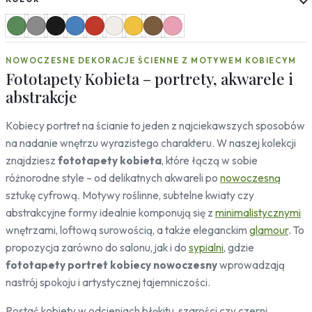
Słoneczniki
Mapy
Miasta
NOWOCZESNE DEKORACJE ŚCIENNE Z MOTYWEM KOBIECYM
Londyn
Fototapety Kobieta – portrety, akwarele i
Nowy Jork
abstrakcje
Paryż
Rzym
Kobiecy portret na ścianie to jeden z najciekawszych sposobów
Warszawa
na nadanie wnętrzu wyrazistego charakteru. W naszej kolekcji
Kraków
znajdziesz
fototapety kobieta
, które łączą w sobie
Gdańsk
Moskwa
różnorodne style – od delikatnych akwareli po
nowoczesną
Tokio
sztukę cyfrową. Motywy roślinne, subtelne kwiaty czy
Berlin
abstrakcyjne formy idealnie komponują się z
minimalistycznymi
Dubaj
wnętrzami, loftową surowością, a także eleganckim
glamour
. To
Wrocław
propozycja zarówno do salonu, jak i do
sypialni
, gdzie
fototapety portret kobiecy nowoczesny
wprowadzają
Natura
nastrój spokoju i artystycznej tajemniczości.
Liście
Rośliny
Postać kobiety w odcieniach błękitu, szarości czy czerni