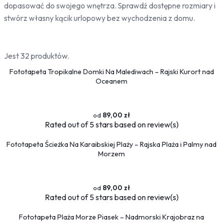
dopasować do swojego wnętrza. Sprawdź dostępne rozmiary i
Bambus
stwórz własny kącik urlopowy bez wychodzenia z domu.
Drzewa
Niebo
Słońce
Jest 32 produktów.
Jedzenie
Fototapeta Tropikalne Domki Na Malediwach – Rajski Kurort nad
Oceanem
Owoce
Słodycze
Przyprawy
89,00 zł
Pojazdy
Rated
out of 5 stars based on
review(s)
Ciężarówki
Fototapeta Ścieżka Na Karaibskiej Plaży – Rajska Plaża i Palmy nad
Motocykle
Morzem
Samochody
Samoloty
Traktory
89,00 zł
Tramwaje
Rated
out of 5 stars based on
review(s)
Pociągi
Fototapeta Plaża Morze Piasek – Nadmorski Krajobraz na