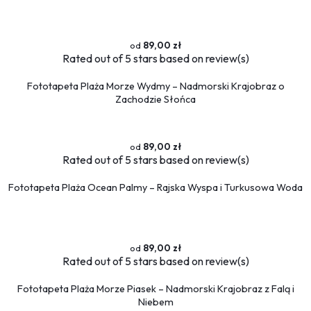
Flamingi
Przestrzenne
89,00 zł
Okna
Rated
out of 5 stars based on
review(s)
Schody
Fototapeta Plaża Morze Wydmy – Nadmorski Krajobraz o
Religijne
Zachodzie Słońca
Kawa
Ludzie
89,00 zł
Kobieta
Rated
out of 5 stars based on
review(s)
Erotyczne
Fototapeta Plaża Ocean Palmy – Rajska Wyspa i Turkusowa Woda
Muzyka
Militaria
Fototapety okrągłe
89,00 zł
Rated
out of 5 stars based on
review(s)
Fototapeta Plaża Morze Piasek – Nadmorski Krajobraz z Falą i
Niebem