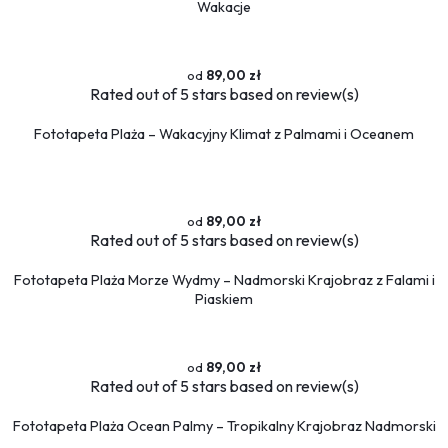
Sport
Wakacje
Piłka nożna
Formuła 1
89,00 zł
Koszykówka
Rated
out of 5 stars based on
review(s)
Taniec
Siłownia
Fototapeta Plaża – Wakacyjny Klimat z Palmami i Oceanem
Tekstury
Kamień
Marmur
89,00 zł
Rated
out of 5 stars based on
review(s)
Pikowane
Zwierzęta
Fototapeta Plaża Morze Wydmy – Nadmorski Krajobraz z Falami i
Piaskiem
Dzikie
Niedźwiedź
Koty
89,00 zł
Konie
Rated
out of 5 stars based on
review(s)
Psy
Ptaki
Fototapeta Plaża Ocean Palmy – Tropikalny Krajobraz Nadmorski