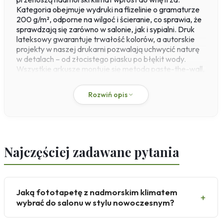
Kategoria obejmuje wydruki na flizelinie o gramaturze
200 g/m², odporne na wilgoć i ścieranie, co sprawia, że
sprawdzają się zarówno w salonie, jak i sypialni. Druk
lateksowy gwarantuje trwałość kolorów, a autorskie
projekty w naszej drukarni pozwalają uchwycić naturę
w detalach – od złocistego piasku po błękit wody.
Wszystkie arkusze montuje się metodą paste-the-wall,
co ułatwia aplikację nawet na nierównych
powierzchniach.
Rozwiń opis
Te dekoracje doskonale komponują się z wnętrzami w
stylu nowoczesnym, skandynawskim i
minimalistycznym, gdzie dominują biele, brązy i żółcie.
Fototapeta z widokiem na morze wprowadza spokój i
relaks, a panoramiczne ujęcia zachodu słońca potęgują
Najczęściej zadawane pytania
romantyczny nastrój. Standardowe wymiary, np.
200×280 cm, można dostosować na wymiar –
zarówno pod kątem rozmiaru, jak i kolorystyki.
Wskazówka: aby podkreślić głębię krajobrazu
Jaką fototapetę z nadmorskim klimatem
nadmorskiego, wybierz fototapetę plażę z widokiem na
+
wybrać do salonu w stylu nowoczesnym?
horyzont – optycznie powiększy to przestrzeń w jadalni
lub salonie.