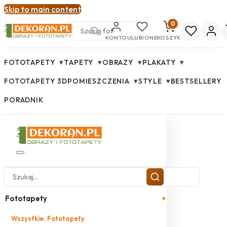
Skip to main content
0
KONTO
ULUBIONE
KOSZYK
▾
▾
▾
▾
FOTOTAPETY
TAPETY
OBRAZY
PLAKATY
▾
▾
FOTOTAPETY 3D
POMIESZCZENIA
STYLE
BESTSELLERY
PORADNIK
Fototapety
▾
Wszystkie: Fototapety