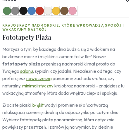
Słoneczniki
Mapy
Miasta
KRAJOBRAZY NADMORSKIE, KTÓRE WPROWADZĄ SPOKÓJ I
Londyn
WAKACYJNY NASTRÓJ
Nowy Jork
Fototapety Plaża
Paryż
Rzym
Marzysz o tym, by każdego dnia budzić się z widokiem na
Warszawa
bezkresne morze i miękkim szumem fal w tle? Nasze
Kraków
fototapety plaża
przeniosą nadmorski klimat prosto do
Gdańsk
Twojego
salonu
, sypialni czy jadalni. Niezależnie od tego, czy
Moskwa
preferujesz
nowoczesną
panoramę zachodu słońca, czy
Tokio
naturalny,
minimalistyczny
krajobraz nadmorski – znajdziesz tu
Berlin
wakacyjną atmosferę, która doda wnętrzu ciepła i spokoju.
Dubaj
Wrocław
Złociste piaski,
błękit
wody i promienie słońca tworzą
relaksującą scenerię idealną do odpoczynku po całym dniu.
Natura
Wybierz fototapetę plażę panoramiczną, która optycznie
Liście
powiększy przestrzeń, i zamów ją na wymiar, by idealnie
Rośliny