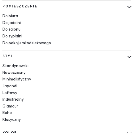
Kosmos
POMIESZCZENIE
Układ słoneczny
Do biura
Krajobrazy
Do jadalni
Do salonu
Góry
Do sypialni
Las
Do pokoju młodzieżowego
Plaża
Wodospad
STYL
Pustynia
Skandynawski
Jezioro
Nowoczesny
Morze
Minimalistyczny
Kwiaty
Japandi
Dmuchawce
Loftowy
Lawenda
Industrialny
Magnolie
Glamour
Boho
Maki
Klasyczny
Storczyki
Piwonie
KOLOR