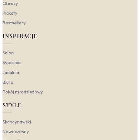
które można dopasować do różnych aranżacji. W
Obrazy
zależności od wybranego stylu, te same motywy –
Plakaty
woda, słońce czy zachód słońca – mogą podkreślać
surową elegancję, przytulne ciepło lub stonowaną
Bestsellery
harmonię. Kluczem jest odpowiednie zestawienie
kolorów i faktur, które wydobędą z nadmorskiego
INSPIRACJE
klimatu to, co w nim najlepsze.
Nowoczesny
– stawia na wyraziste kontrasty i
Salon
geometryczną prostotę. W tym wydaniu plażowy
Sypialnia
motyw zyskuje artystyczny szlif. Świetnie
sprawdzi się fototapeta z widokiem na morze w
Jadalnia
wersji monochromatycznej, gdzie błękit wody
przechodzi w głęboką szarość. Do tego brązowe
Biuro
akcenty w postaci skórzanego fotela i białe,
Pokój młodzieżowy
chłodne tło ścian. Całość tworzy dynamiczną, a
zarazem wyrafinowaną przestrzeń, idealną do
STYLE
nowoczesnego salonu.
Skandynawski
– czerpie z natury i stawia na
przytulność (hygge). Plaża w stylu
Skandynawski
skandynawskim to przede wszystkim jasne,
Nowoczesny
rozmyte horyzonty i delikatne, pastelowe
odcienie żółci i błękitu. Fototapeta krajobraz