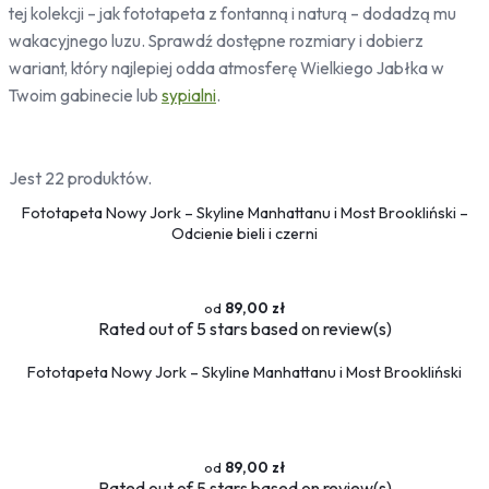
tej kolekcji – jak fototapeta z fontanną i naturą – dodadzą mu
Bambus
Drzewa
wakacyjnego luzu. Sprawdź dostępne rozmiary i dobierz
wariant, który najlepiej odda atmosferę Wielkiego Jabłka w
Niebo
Twoim gabinecie lub
sypialni
.
Słońce
Jedzenie
Jest 22 produktów.
Owoce
Słodycze
Fototapeta Nowy Jork – Skyline Manhattanu i Most Brookliński –
Przyprawy
Odcienie bieli i czerni
Pojazdy
Ciężarówki
89,00 zł
Motocykle
Rated
out of 5 stars based on
review(s)
Samochody
Fototapeta Nowy Jork – Skyline Manhattanu i Most Brookliński
Samoloty
Traktory
Tramwaje
Pociągi
89,00 zł
Rated
out of 5 stars based on
review(s)