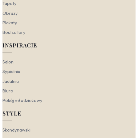
zmysły, a delikatne światło przebijające się przez
Tapety
liście doda wnętrzu przytulności.
Obrazy
Gabinet
— nowojorska energia w wydaniu
skandynawskim to strzał w dziesiątkę dla
Plakaty
domowego biura. Fototapety nowojorskie w stylu
Bestsellery
skandynawskim, z widokiem na spokojną taflę
wody w parku, pobudzają kreatywność, nie
INSPIRACJE
rozpraszając przy tym uwagi. To naturalne tło
sprzyja skupieniu i dodaje wnętrzu świeżości.
Salon
Nowy Jork a style wnętrzarskie
Sypialnia
Nowojorskie motywy na ścianach to nie tylko dosłowna
Jadalnia
panorama miasta. W zależności od wybranego wzoru i
Biuro
kolorystyki, mogą one współgrać z różnymi estetykami
– od surowej nowoczesności po przytulny skandynawski
Pokój młodzieżowy
minimalizm czy klasyczną elegancję. Kluczem jest
umiejętne dobranie detali: faktury, światła i odcieni.
STYLE
Nowoczesny
— w tym wydaniu stawiamy na
wyraziste, geometryczne kadry i kontrasty.
Skandynawski
Fototapeta panoramy Nowego Jorku w