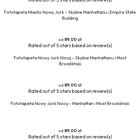
Sport
Piłka nożna
Fototapeta Miasto Nowy Jork – Skyline Manhattanu i Empire State
Formuła 1
Building
Koszykówka
Taniec
89,00 zł
Siłownia
Rated
out of 5 stars based on
review(s)
Tekstury
Fototapeta Nowy Jork Nocą – Skyline Manhattanu i Most
Kamień
Brookliński
Marmur
Pikowane
89,00 zł
Zwierzęta
Rated
out of 5 stars based on
review(s)
Dzikie
Niedźwiedź
Fototapeta Nowy Jork Nocą – Manhattan i Most Brookliński
Koty
Konie
Psy
89,00 zł
Ptaki
Rated
out of 5 stars based on
review(s)