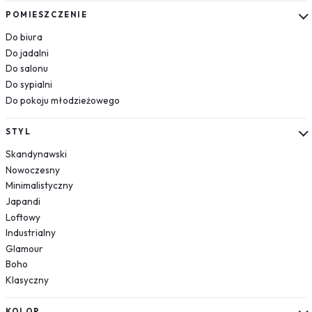
Kosmos
POMIESZCZENIE
Układ słoneczny
Do biura
Krajobrazy
Do jadalni
Do salonu
Góry
Do sypialni
Las
Do pokoju młodzieżowego
Plaża
Wodospad
STYL
Pustynia
Skandynawski
Jezioro
Nowoczesny
Morze
Minimalistyczny
Kwiaty
Japandi
Dmuchawce
Loftowy
Lawenda
Industrialny
Magnolie
Glamour
Boho
Maki
Klasyczny
Storczyki
Piwonie
KOLOR