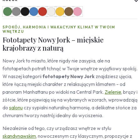
Słoneczniki
Mapy
Miasta
SPOKÓJ, HARMONIA I WAKACYJNY KLIMAT W TWOIM
Londyn
WNĘTRZU
Nowy Jork
Fototapety Nowy Jork – miejskie
Paryż
krajobrazy z naturą
Rzym
Warszawa
Nowy Jork to miasto, które nigdy nie zasypia, ale na
Kraków
fototapetach potrafi tchnąć w Twoje wnętrze wyjątkowy spokój.
Gdańsk
W naszej kategorii
fototapety Nowy Jork
znajdziesz ujęcia,
Moskwa
które łączą miejski charakter z relaksującym klimatem – od
Tokio
panoram Manhattanu po widoki na Central Park.
Zielenie
, brązy i
Berlin
żółcie, które pojawiają się na wybranych wzorach, wprowadzają
Dubaj
do
salonu
czy sypialni naturalną harmonię, a delikatne słońce za
Wrocław
chmurami tworzy nastrój idealny do wyciszenia.
Natura
Niezależnie od tego, czy urządzasz wnętrze w stylu
Liście
skandynawskim
, nowoczesnym czy klasycznym, propozycje z
Rośliny