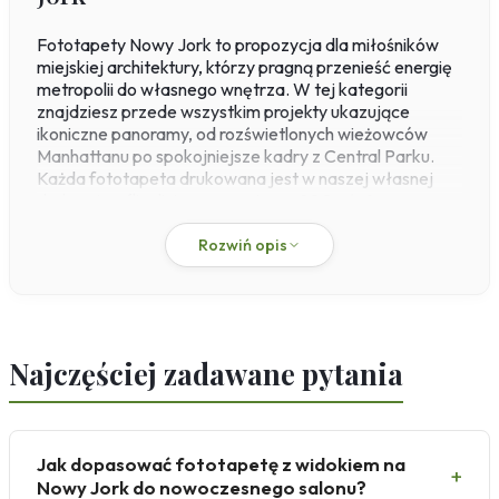
Fototapety Nowy Jork to propozycja dla miłośników
miejskiej architektury, którzy pragną przenieść energię
metropolii do własnego wnętrza. W tej kategorii
znajdziesz przede wszystkim projekty ukazujące
ikoniczne panoramy, od rozświetlonych wieżowców
Manhattanu po spokojniejsze kadry z Central Parku.
Każda fototapeta drukowana jest w naszej własnej
drukarni na flizelinie o gramaturze 200 g/m², co
gwarantuje trwałość i łatwość montażu – naklejasz klej
bezpośrednio na ścianę (system paste-the-wall). Druk
Rozwiń opis
lateksowy zapewnia odporność na wilgoć i ścieranie,
dlatego dekoracja sprawdzi się nawet w intensywnie
użytkowanych pomieszczeniach.
Dzięki personalizacji rozmiaru i kolorystyki na wymiar,
Najczęściej zadawane pytania
fototapety nowojorskie możesz dopasować do każdej
przestrzeni. Szczególnie polecamy je do salonu, sypialni
czy gabinetu, gdzie wprowadzą wakacyjny nastrój i
poczucie harmonii. Wzory z widokiem na fontannę,
Jak dopasować fototapetę z widokiem na
wodę czy słońce za chmurami idealnie wpisują się w styl
+
nowoczesny, skandynawski i klasyczny. Nasi projektanci
Nowy Jork do nowoczesnego salonu?