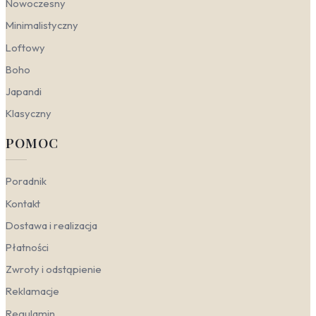
Nowoczesny
odcieniach brązu i żółci doskonale podkreśli
surowy, loftowy charakter wnętrza. Wprowadź
Minimalistyczny
elementy szkła i stali, a motyw słońca za
chmurami doda głębi i zmienności światła.
Loftowy
Nowoczesność lubi też niespodzianki –
Boho
zestawienie betonu z plamą zieleni z Central
Parku tworzy industrialny, ale żywy akcent.
Japandi
Skandynawski
— tutaj liczy się harmonia z
Klasyczny
naturą i stonowana paleta. Wybierz fototapety
nowojorskie w stylu skandynawskim, które łączą
POMOC
widok na park z delikatnymi, ziemistymi tonami.
Świetnie sprawdzą się wzory z wodą i fontanną –
ich organiczne linie równoważą miejską
Poradnik
geometrię. Kolory zielony i brązowy w połączeniu
z naturalnymi materiałami (len, drewno) tworzą
Kontakt
spokojną, relaksującą atmosferę idealną do
Dostawa i realizacja
sypialni lub gabinetu.
Klasyczny
— elegancja wywiedziona z tradycji.
Płatności
Postaw na fototapetę z widokiem na Central
Zwroty i odstąpienie
Park w stonowanej, brązowo-zielonej gamie,
która przywołuje skojarzenia z angielskim
Reklamacje
ogrodem. Motyw lubieczek i przyrody
Regulamin
wkomponowany w nowojorski krajobraz nadaje