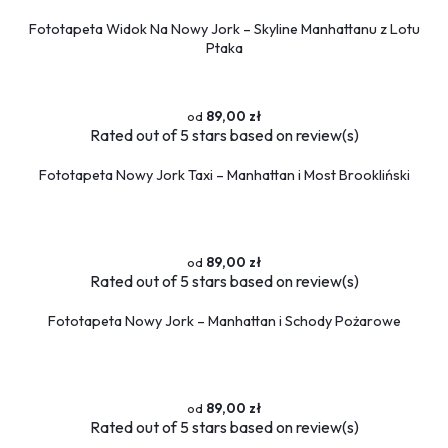
Flamingi
Fototapeta Widok Na Nowy Jork – Skyline Manhattanu z Lotu
Ptaka
Przestrzenne
Okna
Schody
89,00 zł
Rated
out of 5 stars based on
review(s)
Religijne
Kawa
Fototapeta Nowy Jork Taxi – Manhattan i Most Brookliński
Ludzie
Kobieta
Erotyczne
89,00 zł
Muzyka
Rated
out of 5 stars based on
review(s)
Militaria
Fototapety okrągłe
Fototapeta Nowy Jork – Manhattan i Schody Pożarowe
89,00 zł
Rated
out of 5 stars based on
review(s)